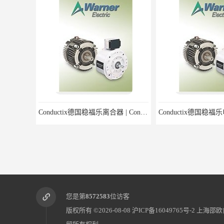
Conductix德国稳福乐离合器 | Conductix德国稳福乐产品特卖
您是第
8572583
位访客
版权所有 ©2026-08-08
沪ICP备16049765号-2
上海邵欧