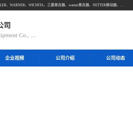
上海邵欧自动化设备有限公司批量供应：INTORQ、NETTER、WAMPFLER、WARNER、WICHITA、三菱离合器、warner离合器、NETTER振动器、WAMPFLER滑触线。上海邵欧自动化设备有限公司提供创新技术与产品解决方案，让客户享有高性价比，优质的产品和服务，我们坚持以持续技术和服务创新为客户不断创造价值。欢迎来电咨询！
公司
Shanghai Shaoou Automation Equipment Co., Ltd
企业视频
公司介绍
公司动态