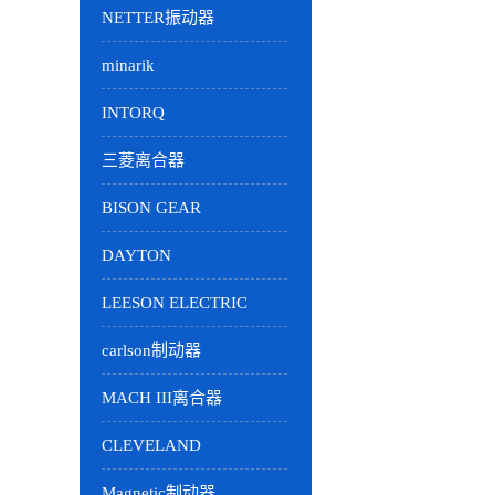
NETTER振动器
minarik
INTORQ
三菱离合器
BISON GEAR
DAYTON
LEESON ELECTRIC
carlson制动器
MACH III离合器
CLEVELAND
Magnetic制动器