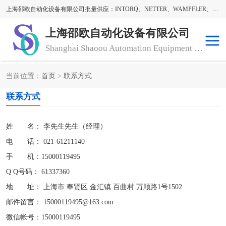
上海邵欧自动化设备有限公司批量供应：INTORQ、NETTER、WAMPFLER、WARNER、WICHITA、三菱离合器、warner离合器、NETTER振动器、WAMPFLER滑触线。上海邵欧自动化设备有限公司提供创新技术与产品解决方案，让客户享有高性价比，优质的产品和服务，我们坚持以持续技术和服务创新为客户不断创造价值。欢迎来电咨询！
上海邵欧自动化设备有限公司
Shanghai Shaoou Automation Equipment Co., Ltd
当前位置：
首页
>
联系方式
warner离合器
LENZE
联系方式
NETTER振动器
minarik
姓 名： 李先生
先生
（经理）
INTORQ
三菱离合器
电 话： 021-61211140
手 机：15000119495
BISON GEAR
DAYTON
Q Q号码：
61337360
LEESON ELECTRIC
carlson制动器
地 址： 上海市 奉贤区 金汇镇 百曲村 万顺路1号1502
邮件留言： 15000119495@163.com
MACH III离合器
CLEVELAND
微信帐号：15000119495