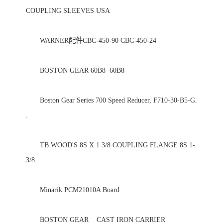
COUPLING SLEEVES USA 

　　WARNER配件CBC-450-90 CBC-450-24 

　　BOSTON GEAR 60B8  60B8 

　　Boston Gear Series 700 Speed Reducer, F710-30-B5-G.   
. 

　　TB WOOD'S 8S X 1 3/8 COUPLING FLANGE 8S 1-
3/8 

　　Minarik PCM21010A Board 

　　BOSTON GEAR    CAST IRON CARRIER                 