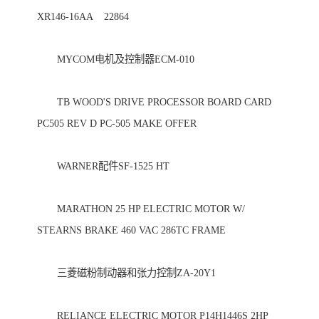
XR146-16AA    22864 

　　MYCOM电机及控制器ECM-010 

　　TB WOOD'S DRIVE PROCESSOR BOARD CARD 
PC505 REV D PC-505 MAKE OFFER 

　　WARNER配件SF-1525 HT 

　　MARATHON 25 HP ELECTRIC MOTOR W/ 
STEARNS BRAKE 460 VAC 286TC FRAME 

　　三菱磁粉制动器和张力控制ZA-20Y1 

　　RELIANCE ELECTRIC MOTOR P14H1446S 2HP 