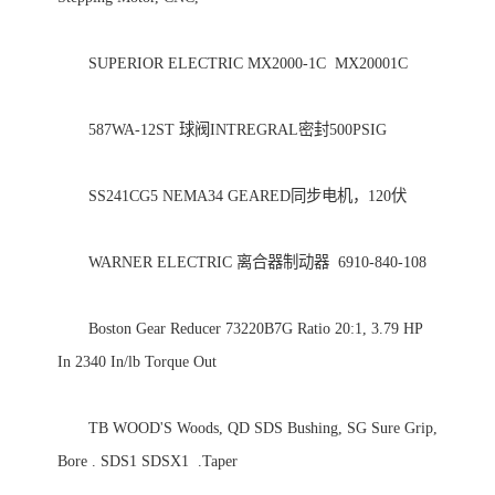
　　SUPERIOR ELECTRIC MX2000-1C  MX20001C 

　　587WA-12ST 球阀INTREGRAL密封500PSIG 

　　SS241CG5 NEMA34 GEARED同步电机，120伏 

　　WARNER ELECTRIC 离合器制动器  6910-840-108 

　　Boston Gear Reducer 73220B7G Ratio 20:1, 3.79 HP 
In 2340 In/lb Torque Out 

　　TB WOOD'S Woods, QD SDS Bushing, SG Sure Grip, 
Bore . SDS1 SDSX1  .Taper 
