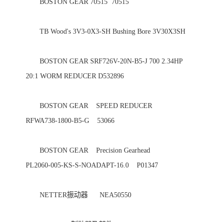
　　BOSTON GEAR 70515  70515 

　　TB Wood's 3V3-0X3-SH Bushing Bore 3V30X3SH 

　　BOSTON GEAR SRF726V-20N-B5-J 700 2.34HP 
20:1 WORM REDUCER D532896 

　　BOSTON GEAR    SPEED REDUCER                     
RFWA738-1800-B5-G    53066 

　　BOSTON GEAR    Precision Gearhead                
PL2060-005-KS-S-NOADAPT-16.0    P01347 

　　NETTER振动器      NEA50550 
