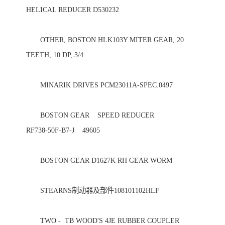
HELICAL REDUCER D530232 

　　OTHER, BOSTON HLK103Y MITER GEAR, 20 
TEETH, 10 DP, 3/4 

　　MINARIK DRIVES PCM23011A-SPEC.0497 

　　BOSTON GEAR    SPEED REDUCER                     
RF738-50F-B7-J    49605 

　　BOSTON GEAR D1627K RH GEAR WORM 

　　STEARNS制动器及部件108101102HLF 

　　TWO -  TB WOOD'S 4JE RUBBER COUPLER 