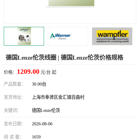
Magnetic制动器
STEARNS制动器
WAMPFLER滑触线
BOSTON
WICHITA
Cleveland 张力控制器
DART调速器
KB Electronics调速器
德国Lenze伦茨线圈 | 德国Lenze伦茨价格规格
MYCOM步进电机
MINARIK减速机
1209.00
价格：
元/台 起
Warner Linear
DART计数器
产品数量：
30.00台
发货地址：
上海市奉贤区金汇镇百曲村
关键词：
德国Lenze伦茨
发布日期：
2026-08-06
阅 读 量：
1659