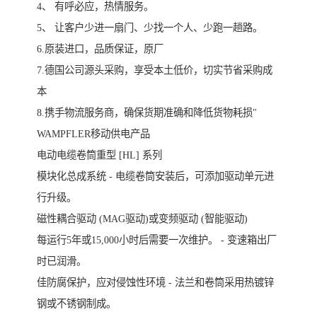
4、 有呼必应，热情服务。
5、 让客户少进一扇门、少找一个人、少跑一趟路。
6.原装进口，品质保证，原厂
7.德国公司源头采购，享受本土低价，切实节省采购成
本
8.携手物流服务商，确保货期准确和降低货物耗损"
WAMPFLER移动供电产品
电动电缆卷筒重型 [HL] 系列
模块化总成系统 - 电缆卷筒安装后，可添加驱动单元进
行升级。
磁性耦合驱动 (MAG驱动)或变频驱动 (智能驱动)
每运行5年或15,000小时后需要一次维护。 - 变速箱出厂
时已润滑。
佳防腐保护，应对侵蚀性环境 - 法兰和卷筒采用热镀锌
钢或不锈钢制成。