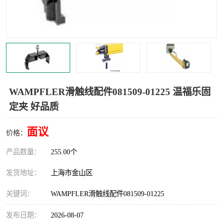
Magnetic制动器
STEARNS制动器
WAMPFLER滑触线
BOSTON
WICHITA
Cleveland 张力控制器
DART调速器
KB Electronics调速器
WAMPFLER滑触线配件081509-01225 温福乐固
定夹 好品质
MYCOM步进电机
MINARIK减速机
面议
Warner Linear
DART计数器
价格：
产品数量：
255.00个
发货地址：
上海市金山区
关键词：
WAMPFLER滑触线配件081509-01225
发布日期：
2026-08-07