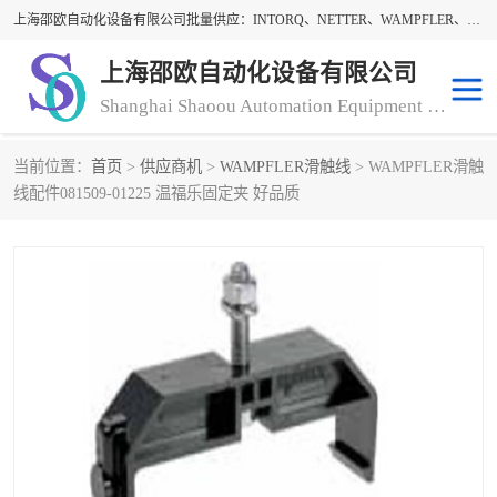
上海邵欧自动化设备有限公司批量供应：INTORQ、NETTER、WAMPFLER、WARNER、WICHITA、三菱离合器、warner离合器、NETTER振动器、WAMPFLER滑触线。上海邵欧自动化设备有限公司提供创新技术与产品解决方案，让客户享有高性价比，优质的产品和服务，我们坚持以持续技术和服务创新为客户不断创造价值。欢迎来电咨询！
上海邵欧自动化设备有限公司
Shanghai Shaoou Automation Equipment Co., Ltd
当前位置：
首页
>
供应商机
>
WAMPFLER滑触线
> WAMPFLER滑触
warner离合器
LENZE
线配件081509-01225 温福乐固定夹 好品质
NETTER振动器
minarik
INTORQ
三菱离合器
BISON GEAR
DAYTON
LEESON ELECTRIC
carlson制动器
MACH III离合器
CLEVELAND