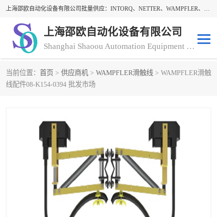
上海邵欧自动化设备有限公司批量供应：INTORQ、NETTER、WAMPFLER、WARNER、WICHITA、三菱离合器、warner离合器、NETTER振动器、WAMPFLER滑触线。上海邵欧自动化设备有限公司提供创新技术与产品解决方案，让客户享有高性价比，优质的产品和服务，我们坚持以持续技术和服务创新为客户不断创造价值。欢迎来电咨询！
上海邵欧自动化设备有限公司
Shanghai Shaoou Automation Equipment Co., Ltd
当前位置：
首页
>
供应商机
>
WAMPFLER滑触线
> WAMPFLER滑触
warner离合器
LENZE
线配件08-K154-0394 批发市场
NETTER振动器
minarik
INTORQ
三菱离合器
BISON GEAR
DAYTON
LEESON ELECTRIC
carlson制动器
MACH III离合器
CLEVELAND