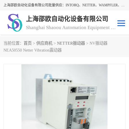
上海邵欧自动化设备有限公司批量供应：INTORQ、NETTER、WAMPFLER、WARNER、WICHITA、三菱离合器、warner离合器、NETTER振动器、WAMPFLER滑触线。上海邵欧自动化设备有限公司提供创新技术与产品解决方案，让客户享有高性价比，优质的产品和服务，我们坚持以持续技术和服务创新为客户不断创造价值。欢迎来电咨询！
上海邵欧自动化设备有限公司
Shanghai Shaoou Automation Equipment Co., Ltd
当前位置：
首页
>
供应商机
>
NETTER振动器
> NV振动器
warner离合器
LENZE
NEA50550 Netter Vibration震动器
NETTER振动器
minarik
INTORQ
三菱离合器
BISON GEAR
DAYTON
LEESON ELECTRIC
carlson制动器
MACH III离合器
CLEVELAND