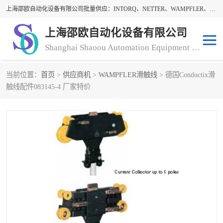
上海邵欧自动化设备有限公司批量供应：INTORQ、NETTER、WAMPFLER、WARNER、WICHITA、三菱离合器、warner离合器、NETTER振动器、WAMPFLER滑触线。上海邵欧自动化设备有限公司提供创新技术与产品解决方案，让客户享有高性价比，优质的产品和服务，我们坚持以持续技术和服务创新为客户不断创造价值。欢迎来电咨询！
上海邵欧自动化设备有限公司
Shanghai Shaoou Automation Equipment Co., Ltd
当前位置：
首页
>
供应商机
>
WAMPFLER滑触线
> 德国Conductix滑
warner离合器
LENZE
触线配件083145-4 厂家特价
NETTER振动器
minarik
INTORQ
三菱离合器
BISON GEAR
DAYTON
LEESON ELECTRIC
carlson制动器
MACH III离合器
CLEVELAND