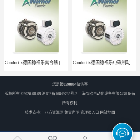
Conductix德国稳福乐离合器 | Conductix德国稳福乐产品特卖
Conductix德国稳福乐电磁制动器 | Conductix德国稳福乐廉价特卖
您是第
8598864
位访客
版权所有 ©2026-08-09
沪ICP备16049765号-2
上海邵欧自动化设备有限公司
保留
所有权利.
技术支持：
八方资源网
免责声明
管理员入口
网站地图