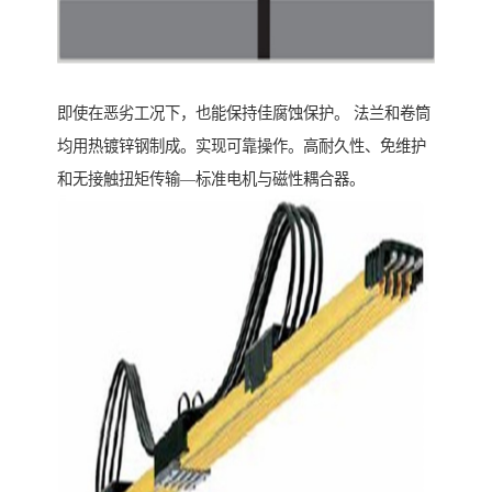
即使在恶劣工况下，也能保持佳腐蚀保护。 法兰和卷筒
均用热镀锌钢制成。实现可靠操作。高耐久性、免维护
和无接触扭矩传输—标准电机与磁性耦合器。