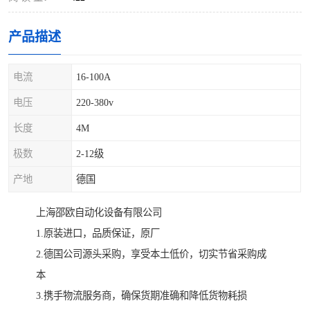
产品描述
电流
16-100A
电压
220-380v
长度
4M
极数
2-12级
产地
德国
上海邵欧自动化设备有限公司
1.原装进口，品质保证，原厂
2.德国公司源头采购，享受本土低价，切实节省采购成
本
3.携手物流服务商，确保货期准确和降低货物耗损