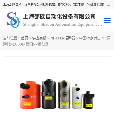
上海邵欧自动化设备有限公司批量供应：INTORQ、NETTER、WAMPFLER、WARNER、WICHITA、三菱离合器、warner离合器、NETTER振动器、WAMPFLER滑触线。上海邵欧自动化设备有限公司提供创新技术与产品解决方案，让客户享有高性价比，优质的产品和服务，我们坚持以持续技术和服务创新为客户不断创造价值。欢迎来电咨询！
上海邵欧自动化设备有限公司
Shanghai Shaoou Automation Equipment Co., Ltd
当前位置：
首页
>
供应商机
>
NETTER振动器
> 中国特定销售 NV振
warner离合器
LENZE
动器NEG5060 德国NV振动器
NETTER振动器
minarik
INTORQ
三菱离合器
BISON GEAR
DAYTON
LEESON ELECTRIC
carlson制动器
MACH III离合器
CLEVELAND