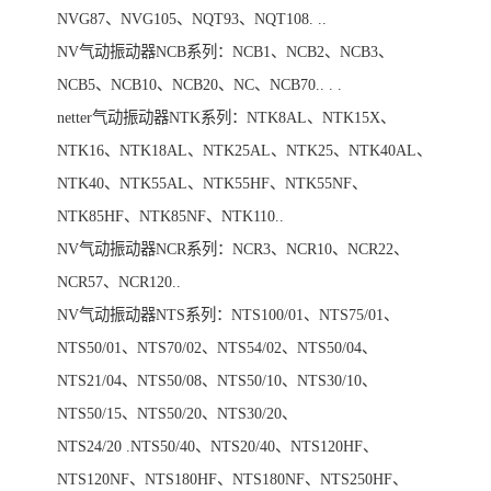
NVG87、NVG105、NQT93、NQT108. ..
NV气动振动器NCB系列：NCB1、NCB2、NCB3、
NCB5、NCB10、NCB20、NC、NCB70.. . .
netter气动振动器NTK系列：NTK8AL、NTK15X、
NTK16、NTK18AL、NTK25AL、NTK25、NTK40AL、
NTK40、NTK55AL、NTK55HF、NTK55NF、
NTK85HF、NTK85NF、NTK110..
NV气动振动器NCR系列：NCR3、NCR10、NCR22、
NCR57、NCR120..
NV气动振动器NTS系列：NTS100/01、NTS75/01、
NTS50/01、NTS70/02、NTS54/02、NTS50/04、
NTS21/04、NTS50/08、NTS50/10、NTS30/10、
NTS50/15、NTS50/20、NTS30/20、
NTS24/20 .NTS50/40、NTS20/40、NTS120HF、
NTS120NF、NTS180HF、NTS180NF、NTS250HF、