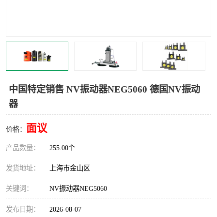
Magnetic制动器
STEARNS制动器
WAMPFLER滑触线
BOSTON
WICHITA
Cleveland 张力控制器
DART调速器
KB Electronics调速器
中国特定销售 NV振动器NEG5060 德国NV振动
器
MYCOM步进电机
MINARIK减速机
面议
Warner Linear
DART计数器
价格：
产品数量：
255.00个
发货地址：
上海市金山区
关键词：
NV振动器NEG5060
发布日期：
2026-08-07