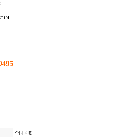
区
T10I
9495
全国区域