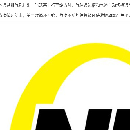
体通过排气孔排出。当活塞上行至终点时，气体通过槽和气道自动切换通
点次循环结束，第二次循环开始，依次不断的往复循环使激振动器产生平