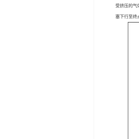
受挤压的气
塞下行至终