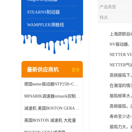
产品类型
STEARNS制动器
特点
WAMPFLER滑触线
上海邵欧自动
NV振动器、N
NETTER 
NETTE
最新供应商机
更多
高频振捣下
德国netter振动器NTP25B+C进口品质现货销售
在潮湿的情
振捣频率大
MINARIK调速器minarik控制器Minarik驱动器
高频振捣，
减速机 美国BOSTON GERA 批量销售
寿命至少达
美国BOSTON 减速机 大批量
振捣力大，