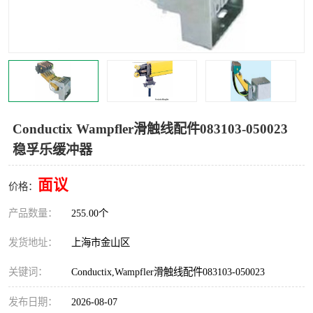
Magnetic制动器
STEARNS制动器
WAMPFLER滑触线
BOSTON
WICHITA
Cleveland 张力控制器
DART调速器
KB Electronics调速器
Conductix Wampfler滑触线配件083103-050023
稳孚乐缓冲器
MYCOM步进电机
MINARIK减速机
面议
Warner Linear
DART计数器
价格：
产品数量：
255.00个
发货地址：
上海市金山区
关键词：
Conductix,Wampfler滑触线配件083103-050023
发布日期：
2026-08-07