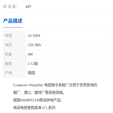
阅 读 量：
437
产品描述
电流
16-100A
电压
220-380v
长度
4M
极数
2-12级
产地
德国
Conductix-Wampfler 电缆拖令系统广泛用于世界各地的
钢厂、港口、镀锌厂等其他领域。
德国WAMPFLER移动供电产品：
电动电缆卷筒紧凑 [C] 系列