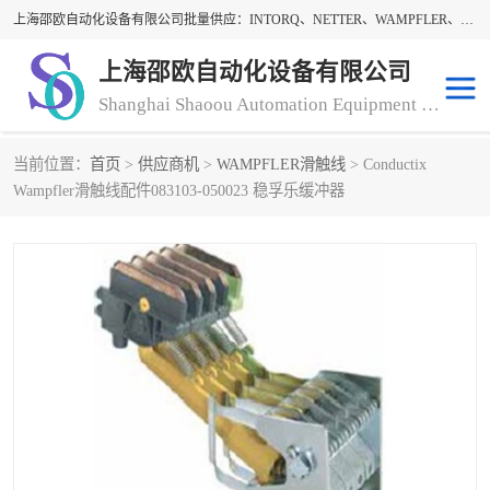
上海邵欧自动化设备有限公司批量供应：INTORQ、NETTER、WAMPFLER、WARNER、WICHITA、三菱离合器、warner离合器、NETTER振动器、WAMPFLER滑触线。上海邵欧自动化设备有限公司提供创新技术与产品解决方案，让客户享有高性价比，优质的产品和服务，我们坚持以持续技术和服务创新为客户不断创造价值。欢迎来电咨询！
上海邵欧自动化设备有限公司
Shanghai Shaoou Automation Equipment Co., Ltd
当前位置：
首页
>
供应商机
>
WAMPFLER滑触线
> Conductix
warner离合器
LENZE
Wampfler滑触线配件083103-050023 稳孚乐缓冲器
NETTER振动器
minarik
INTORQ
三菱离合器
BISON GEAR
DAYTON
LEESON ELECTRIC
carlson制动器
MACH III离合器
CLEVELAND