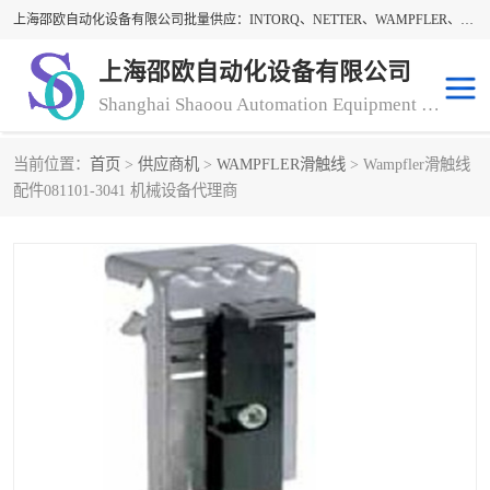
上海邵欧自动化设备有限公司批量供应：INTORQ、NETTER、WAMPFLER、WARNER、WICHITA、三菱离合器、warner离合器、NETTER振动器、WAMPFLER滑触线。上海邵欧自动化设备有限公司提供创新技术与产品解决方案，让客户享有高性价比，优质的产品和服务，我们坚持以持续技术和服务创新为客户不断创造价值。欢迎来电咨询！
上海邵欧自动化设备有限公司
Shanghai Shaoou Automation Equipment Co., Ltd
当前位置：
首页
>
供应商机
>
WAMPFLER滑触线
> Wampfler滑触线
warner离合器
LENZE
配件081101-3041 机械设备代理商
NETTER振动器
minarik
INTORQ
三菱离合器
BISON GEAR
DAYTON
LEESON ELECTRIC
carlson制动器
MACH III离合器
CLEVELAND