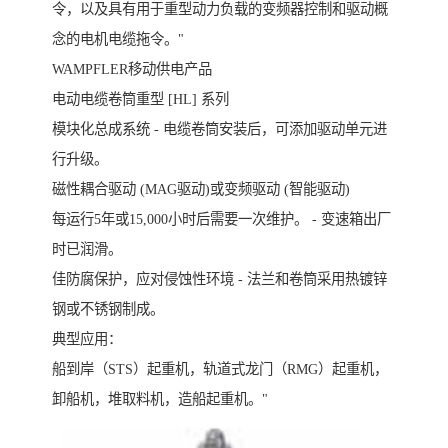
令，以及具有用于重型动力负载的变频器控制和驱动概
念的电机电缆拖令。"
WAMPFLER移动供电产品
电动电缆卷筒重型 [HL] 系列
模块化总成系统 - 电缆卷筒安装后，可添加驱动单元进
行升级。
磁性耦合驱动 (MAG驱动)或变频驱动 (智能驱动)
每运行5年或15,000小时后需要一次维护。 - 变速箱出厂
时已润滑。
佳防腐保护，应对侵蚀性环境 - 法兰和卷筒采用热镀锌
钢或不锈钢制成。
典型应用：
船到岸（STS）起重机，轨道式龙门（RMG）起重机，
卸船机，堆取料机，造船起重机。"