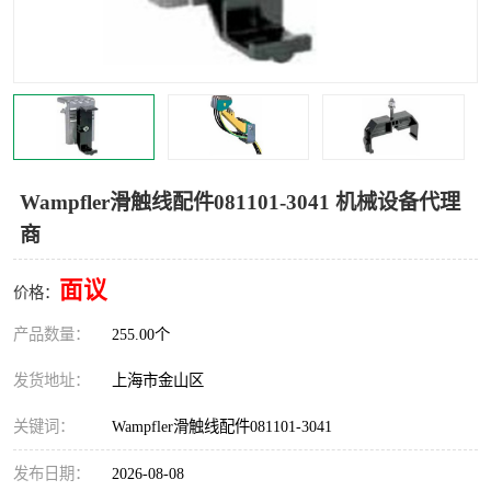
Magnetic制动器
STEARNS制动器
WAMPFLER滑触线
BOSTON
WICHITA
Cleveland 张力控制器
DART调速器
KB Electronics调速器
Wampfler滑触线配件081101-3041 机械设备代理
商
MYCOM步进电机
MINARIK减速机
面议
Warner Linear
DART计数器
价格：
产品数量：
255.00个
发货地址：
上海市金山区
关键词：
Wampfler滑触线配件081101-3041
发布日期：
2026-08-08