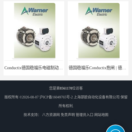
Conductix德国稳福乐电磁制动器 | Conductix德国稳福乐廉价特卖
德国稳福乐Conductix抱闸 | 德国稳福乐Conductix廉价特供
您是第
8561170
位访客
版权所有 ©2026-08-07
沪ICP备16049765号-2
上海邵欧自动化设备有限公司
保留
所有权利.
技术支持：
八方资源网
免责声明
管理员入口
网站地图