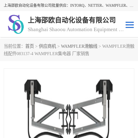
上海邵欧自动化设备有限公司批量供应：INTORQ、NETTER、WAMPFLER、WARNER、WICHITA、三菱离合器、warner离合器、NETTER振动器、WAMPFLER滑触线。上海邵欧自动化设备有限公司提供创新技术与产品解决方案，让客户享有高性价比，优质的产品和服务，我们坚持以持续技术和服务创新为客户不断创造价值。欢迎来电咨询！
上海邵欧自动化设备有限公司
Shanghai Shaoou Automation Equipment Co., Ltd
当前位置：
首页
>
供应商机
>
WAMPFLER滑触线
> WAMPFLER滑触
warner离合器
LENZE
线配件083137-4 WAMPFLER集电器 厂家销售
NETTER振动器
minarik
INTORQ
三菱离合器
BISON GEAR
DAYTON
LEESON ELECTRIC
carlson制动器
MACH III离合器
CLEVELAND