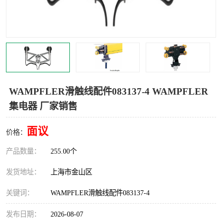
Magnetic制动器
STEARNS制动器
WAMPFLER滑触线
BOSTON
WICHITA
Cleveland 张力控制器
DART调速器
KB Electronics调速器
WAMPFLER滑触线配件083137-4 WAMPFLER
集电器 厂家销售
MYCOM步进电机
MINARIK减速机
面议
Warner Linear
DART计数器
价格：
产品数量：
255.00个
发货地址：
上海市金山区
关键词：
WAMPFLER滑触线配件083137-4
发布日期：
2026-08-07