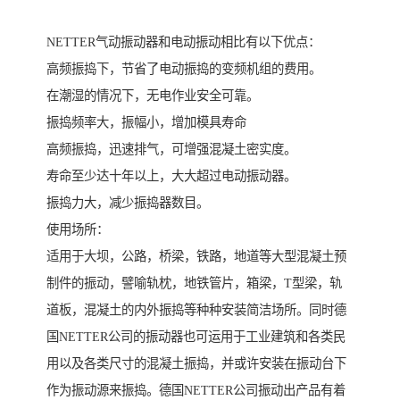
NETTER气动振动器和电动振动相比有以下优点：
高频振捣下，节省了电动振捣的变频机组的费用。
在潮湿的情况下，无电作业安全可靠。
振捣频率大，振幅小，增加模具寿命
高频振捣，迅速排气，可增强混凝土密实度。
寿命至少达十年以上，大大超过电动振动器。
振捣力大，减少振捣器数目。
使用场所：
适用于大坝，公路，桥梁，铁路，地道等大型混凝土预
制件的振动，譬喻轨枕，地铁管片，箱梁，T型梁，轨
道板，混凝土的内外振捣等种种安装简洁场所。同时德
国NETTER公司的振动器也可运用于工业建筑和各类民
用以及各类尺寸的混凝土振捣，并或许安装在振动台下
作为振动源来振捣。德国NETTER公司振动出产品有着