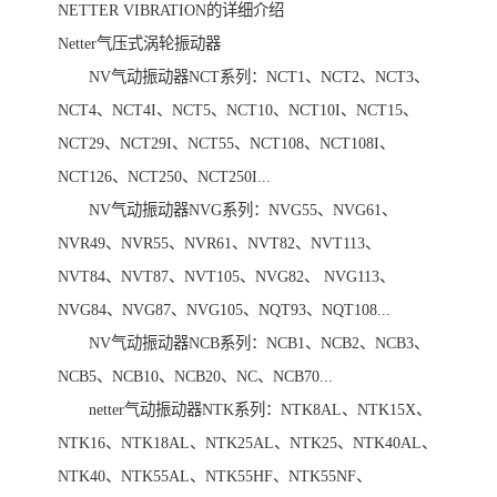
NETTER VIBRATION的详细介绍
Netter气压式涡轮振动器
NV气动振动器NCT系列：NCT1、NCT2、NCT3、
NCT4、NCT4I、NCT5、NCT10、NCT10I、NCT15、
NCT29、NCT29I、NCT55、NCT108、NCT108I、
NCT126、NCT250、NCT250I...
NV气动振动器NVG系列：NVG55、NVG61、
NVR49、NVR55、NVR61、NVT82、NVT113、
NVT84、NVT87、NVT105、NVG82、 NVG113、
NVG84、NVG87、NVG105、NQT93、NQT108...
NV气动振动器NCB系列：NCB1、NCB2、NCB3、
NCB5、NCB10、NCB20、NC、NCB70...
netter气动振动器NTK系列：NTK8AL、NTK15X、
NTK16、NTK18AL、NTK25AL、NTK25、NTK40AL、
NTK40、NTK55AL、NTK55HF、NTK55NF、