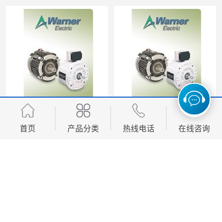
Wampfler德国稳福乐制动器 | Wampfler德国稳福乐设备经销
首页
产品分类
热线电话
在线咨询
您是第
8542707
位访客
版权所有 ©2026-08-07
沪ICP备16049765号-2
上海邵欧自动化设备有限公司
保留
所有权利.
技术支持：
八方资源网
免责声明
管理员入口
网站地图