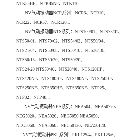
NTK85HF、NTK85NF、NTK110...
NV气动振动器NCR系列：NCR3、NCR10、
NCR22、NCR57、NCR120...
NV气动振动器NTS系列：NTS100/01、NTS75/01、
NTS50/01、NTS70/02、NTS54/02、NTS50/04、
NTS21/04、NTS50/08、NTS50/10、NTS30/10、
NTS50/15、NTS50/20、NTS30/20、
NTS24/20 NTS50/40、NTS20/40、NTS120HF、
NTS120NF、NTS180HF、NTS180NF、NTS250HF、
NTS250NF、NTS350HF、NTS350NF、NTP25、
NTP32、NTP48...
NV气动振动器NEA系列：NEA504、NEA50770、
NEG5020、NEA5020、NEG5050 NEA5050、
NEG5060、NEA5060、NEG50120、NEA50120、
NV气动振动器PKL系列：PKL125/4、PKL125/6、