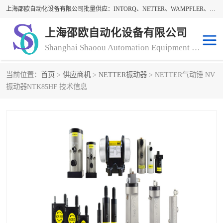
上海邵欧自动化设备有限公司批量供应：INTORQ、NETTER、WAMPFLER、WARNER、WICHITA、三菱离合器、warner离合器、NETTER振动器、WAMPFLER滑触线。上海邵欧自动化设备有限公司提供创新技术与产品解决方案，让客户享有高性价比，优质的产品和服务，我们坚持以持续技术和服务创新为客户不断创造价值。欢迎来电咨询！
上海邵欧自动化设备有限公司
Shanghai Shaoou Automation Equipment Co., Ltd
当前位置：
首页
>
供应商机
>
NETTER振动器
> NETTER气动锤 NV
warner离合器
LENZE
振动器NTK85HF 技术信息
NETTER振动器
minarik
INTORQ
三菱离合器
BISON GEAR
DAYTON
LEESON ELECTRIC
carlson制动器
MACH III离合器
CLEVELAND