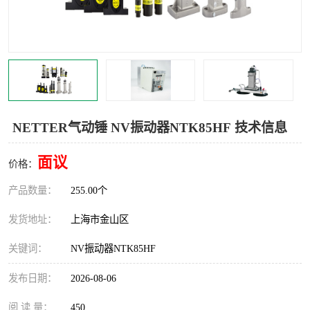
Magnetic制动器
STEARNS制动器
WAMPFLER滑触线
BOSTON
WICHITA
Cleveland 张力控制器
DART调速器
KB Electronics调速器
NETTER气动锤 NV振动器NTK85HF 技术信息
MYCOM步进电机
MINARIK减速机
面议
价格：
Warner Linear
DART计数器
产品数量：
255.00个
发货地址：
上海市金山区
关键词：
NV振动器NTK85HF
发布日期：
2026-08-06
阅 读 量：
450