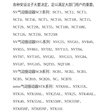
各种安设法子大要决定，足以满足大部门用户的重要。
NV气动振动器NCT系列：NCT1、NCT2、NCT3、
NCT4、NCT4I、NCT5、NCT10、NCT10I、NCT15、
NCT29、NCT29I、NCT55、NCT108、NCT108I、
NCT126、NCT250、NCT250I.
NV气动振动器NVG系列：NVG55、NVG61、NVR49、
NVR55、NVR61、NVT82、NVT113、NVT84、
NVT87、NVT105、NVG82、 .NVG113、NVG84、
NVG87、NVG105、NQT93、NQT108. ..
NV气动振动器NCB系列：NCB1、NCB2、NCB3、
NCB5、NCB10、NCB20、NC、NCB70.. . .
netter气动振动器NTK系列：NTK8AL、NTK15X、
NTK16、NTK18AL、NTK25AL、NTK25、NTK40AL、
NTK40、NTK55AL、NTK55HF、NTK55NF、
NTK85HF、NTK85NF、NTK110..