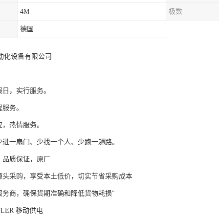
4M
极数
德国
动化设备有限公司
节假日，实行服务。
程服务。
必应，热情服务。
户少进一扇门、少找一个人、少跑一趟路。
口，品质保证，原厂
司源头采购，享受本土低价，切实节省采购成本
流服务商，确保货期准确和降低货物耗损"
FLER 移动供电