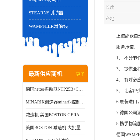
长度
STEARNS制动器
产地
WAMPFLER滑触线
上海邵欧自
服务承诺：
1、 不分
3、 提供全
最新供应商机
更多
4、 有呼
德国netter振动器NTP25B+C进口品质现货销售
5、 让客
6.原装进
MINARIK调速器minarik控制器Minarik驱动器
7.德国公
减速机 美国BOSTON GERA 批量销售
8.携手物
美国BOSTON 减速机 大批量
德国WAMP