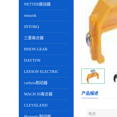
NETTER振动器
minarik
INTORQ
三菱离合器
BISON GEAR
DAYTON
LEESON ELECTRIC
carlson制动器
产品描述
MACH III离合器
CLEVELAND
电流
Magnetic制动器