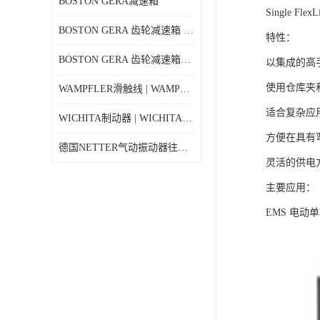
BOSTON GERA减速箱
Single 
BOSTON GERA 齿轮减速箱 F710-40-B4-G
特性：
BOSTON GERA 齿轮减速箱F710-5-B4-J
以集成的高
使用仓库夹和 
WAMPFLER滑触线 | WAMPFLER碳刷进口特价
适合复杂应
WICHITA制动器 | WICHITA离合器产品价格
方便在具有
德国NETTER气动振动器往复式NTK 18AL
灵活的供电
主要应用：
EMS 电