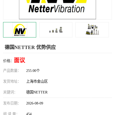
Magnetic制动器
STEARNS制动器
WAMPFLER滑触线
BOSTON
WICHITA
Cleveland 张力控制器
DART调速器
KB Electronics调速器
德国NETTER 优势供应
MYCOM步进电机
MINARIK减速机
面议
价格：
Warner Linear
DART计数器
产品数量：
255.00个
发货地址：
上海市金山区
关键词：
德国NETTER
发布日期：
2026-08-09
阅 读 量：
454