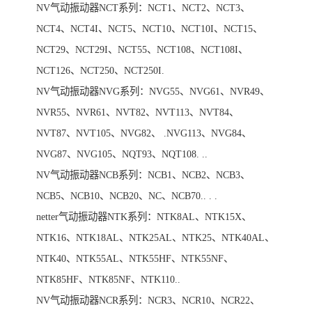
NV气动振动器NCT系列：NCT1、NCT2、NCT3、
NCT4、NCT4I、NCT5、NCT10、NCT10I、NCT15、
NCT29、NCT29I、NCT55、NCT108、NCT108I、
NCT126、NCT250、NCT250I.
NV气动振动器NVG系列：NVG55、NVG61、NVR49、
NVR55、NVR61、NVT82、NVT113、NVT84、
NVT87、NVT105、NVG82、 .NVG113、NVG84、
NVG87、NVG105、NQT93、NQT108. ..
NV气动振动器NCB系列：NCB1、NCB2、NCB3、
NCB5、NCB10、NCB20、NC、NCB70.. . .
netter气动振动器NTK系列：NTK8AL、NTK15X、
NTK16、NTK18AL、NTK25AL、NTK25、NTK40AL、
NTK40、NTK55AL、NTK55HF、NTK55NF、
NTK85HF、NTK85NF、NTK110..
NV气动振动器NCR系列：NCR3、NCR10、NCR22、