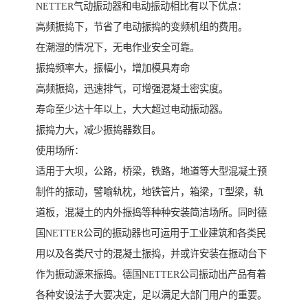
NETTER气动振动器和电动振动相比有以下优点：
高频振捣下，节省了电动振捣的变频机组的费用。
在潮湿的情况下，无电作业安全可靠。
振捣频率大，振幅小，增加模具寿命
高频振捣，迅速排气，可增强混凝土密实度。
寿命至少达十年以上，大大超过电动振动器。
振捣力大，减少振捣器数目。
使用场所：
适用于大坝，公路，桥梁，铁路，地道等大型混凝土预
制件的振动，譬喻轨枕，地铁管片，箱梁，T型梁，轨
道板，混凝土的内外振捣等种种安装简洁场所。同时德
国NETTER公司的振动器也可运用于工业建筑和各类民
用以及各类尺寸的混凝土振捣，并或许安装在振动台下
作为振动源来振捣。德国NETTER公司振动出产品有着
各种安设法子大要决定，足以满足大部门用户的重要。