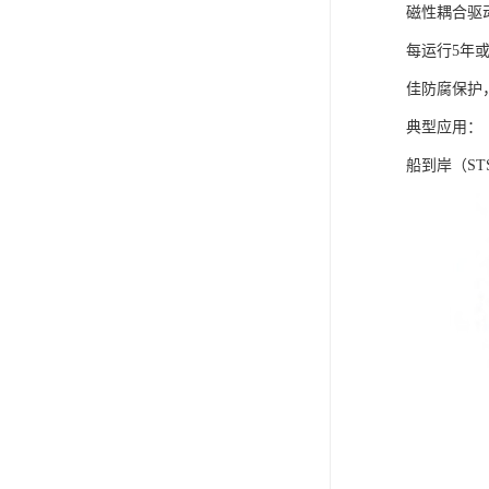
磁性耦合驱动
每运行5年或
佳防腐保护
典型应用：
船到岸（S