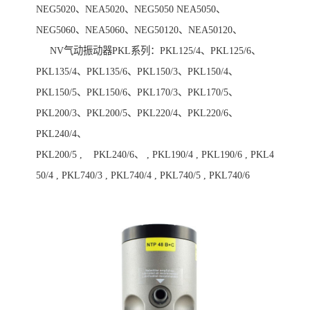
NEG5020、NEA5020、NEG5050 NEA5050、
NEG5060、NEA5060、NEG50120、NEA50120、
NV气动振动器PKL系列：PKL125/4、PKL125/6、
PKL135/4、PKL135/6、PKL150/3、PKL150/4、
PKL150/5、PKL150/6、PKL170/3、PKL170/5、
PKL200/3、PKL200/5、PKL220/4、PKL220/6、
PKL240/4、
PKL200/5 , PKL240/6、 , PKL190/4 , PKL190/6 , PKL4
50/4 , PKL740/3 , PKL740/4 , PKL740/5 , PKL740/6