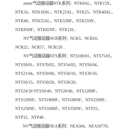
netter气动振动器NTK系列：NTK8AL、NTK15X、
NTK16、NTK18AL、NTK25AL、NTK25、NTK40AL、
NTK40、NTK55AL、NTK55HF、NTK55NF、
NTK85HF、NTK85NF、NTK110...
NV气动振动器NCR系列：NCR3、NCR10、
NCR22、NCR57、NCR120...
NV气动振动器NTS系列：NTS100/01、NTS75/01、
NTS50/01、NTS70/02、NTS54/02、NTS50/04、
NTS21/04、NTS50/08、NTS50/10、NTS30/10、
NTS50/15、NTS50/20、NTS30/20、
NTS24/20 NTS50/40、NTS20/40、NTS120HF、
NTS120NF、NTS180HF、NTS180NF、NTS250HF、
NTS250NF、NTS350HF、NTS350NF、NTP25、
NTP32、NTP48...
NV气动振动器NEA系列：NEA504、NEA50770、