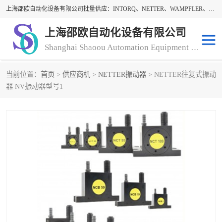
上海邵欧自动化设备有限公司批量供应：INTORQ、NETTER、WAMPFLER、WARNER、WICHITA、三菱离合器、warner离合器、NETTER振动器、WAMPFLER滑触线。上海邵欧自动化设备有限公司提供创新技术与产品解决方案，让客户享有高性价比，优质的产品和服务，我们坚持以持续技术和服务创新为客户不断创造价值。欢迎来电咨询！
上海邵欧自动化设备有限公司
Shanghai Shaoou Automation Equipment Co., Ltd
当前位置：
首页
>
供应商机
>
NETTER振动器
> NETTER往复式振动
warner离合器
LENZE
器 NV振动器型号1
NETTER振动器
minarik
INTORQ
三菱离合器
BISON GEAR
DAYTON
LEESON ELECTRIC
carlson制动器
MACH III离合器
CLEVELAND