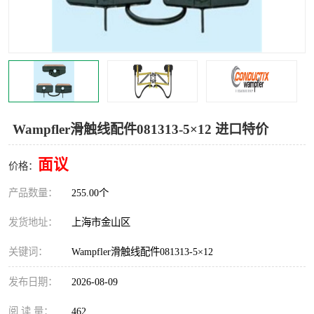
Magnetic制动器
STEARNS制动器
WAMPFLER滑触线
BOSTON
WICHITA
Cleveland 张力控制器
DART调速器
KB Electronics调速器
Wampfler滑触线配件081313-5×12 进口特价
MYCOM步进电机
MINARIK减速机
面议
价格：
Warner Linear
DART计数器
产品数量：
255.00个
发货地址：
上海市金山区
关键词：
Wampfler滑触线配件081313-5×12
发布日期：
2026-08-09
阅 读 量：
462