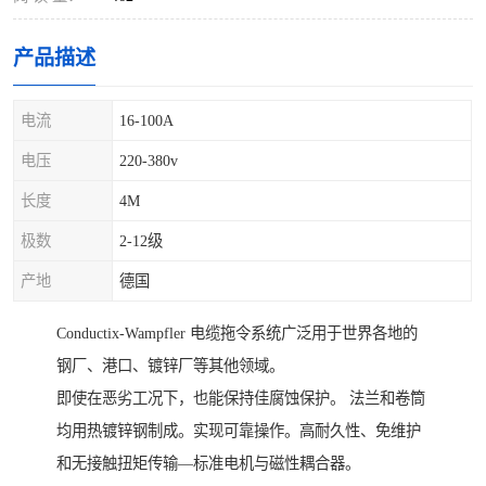
产品描述
电流
16-100A
电压
220-380v
长度
4M
极数
2-12级
产地
德国
Conductix-Wampfler 电缆拖令系统广泛用于世界各地的
钢厂、港口、镀锌厂等其他领域。
即使在恶劣工况下，也能保持佳腐蚀保护。 法兰和卷筒
均用热镀锌钢制成。实现可靠操作。高耐久性、免维护
和无接触扭矩传输—标准电机与磁性耦合器。