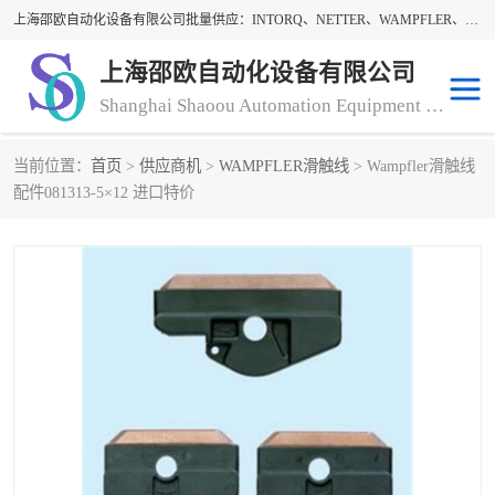
上海邵欧自动化设备有限公司批量供应：INTORQ、NETTER、WAMPFLER、WARNER、WICHITA、三菱离合器、warner离合器、NETTER振动器、WAMPFLER滑触线。上海邵欧自动化设备有限公司提供创新技术与产品解决方案，让客户享有高性价比，优质的产品和服务，我们坚持以持续技术和服务创新为客户不断创造价值。欢迎来电咨询！
上海邵欧自动化设备有限公司
Shanghai Shaoou Automation Equipment Co., Ltd
当前位置：
首页
>
供应商机
>
WAMPFLER滑触线
> Wampfler滑触线
warner离合器
LENZE
配件081313-5×12 进口特价
NETTER振动器
minarik
INTORQ
三菱离合器
BISON GEAR
DAYTON
LEESON ELECTRIC
carlson制动器
MACH III离合器
CLEVELAND