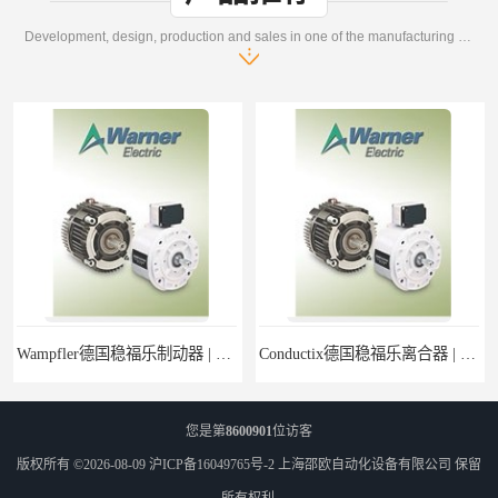
Development, design, production and sales in one of the manufacturing enterprises
| Wampfler德国稳福乐设备经销
Conductix德国稳福乐离合器 | Conductix德国稳福乐产品特卖
您是第
8600901
位访客
版权所有 ©2026-08-09
沪ICP备16049765号-2
上海邵欧自动化设备有限公司
保留
所有权利.