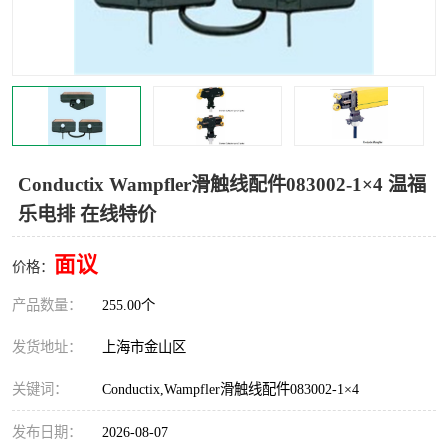
Magnetic制动器
STEARNS制动器
WAMPFLER滑触线
BOSTON
WICHITA
Cleveland 张力控制器
DART调速器
KB Electronics调速器
Conductix Wampfler滑触线配件083002-1×4 温福
乐电排 在线特价
MYCOM步进电机
MINARIK减速机
面议
Warner Linear
DART计数器
价格：
产品数量：
255.00个
发货地址：
上海市金山区
关键词：
Conductix,Wampfler滑触线配件083002-1×4
发布日期：
2026-08-07