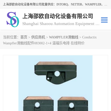
上海邵欧自动化设备有限公司批量供应：INTORQ、NETTER、WAMPFLER、WARNER、WICHITA、三菱离合器、warner离合器、NETTER振动器、WAMPFLER滑触线。上海邵欧自动化设备有限公司提供创新技术与产品解决方案，让客户享有高性价比，优质的产品和服务，我们坚持以持续技术和服务创新为客户不断创造价值。欢迎来电咨询！
上海邵欧自动化设备有限公司
Shanghai Shaoou Automation Equipment Co., Ltd
当前位置：
首页
>
供应商机
>
WAMPFLER滑触线
> Conductix
warner离合器
LENZE
Wampfler滑触线配件083002-1×4 温福乐电排 在线特价
NETTER振动器
minarik
INTORQ
三菱离合器
BISON GEAR
DAYTON
LEESON ELECTRIC
carlson制动器
MACH III离合器
CLEVELAND