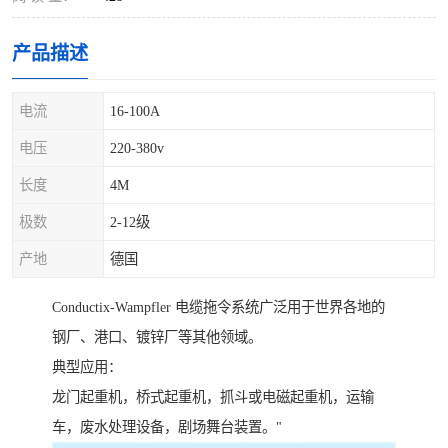
产品描述
电流
16-100A
电压
220-380v
长度
4M
极数
2-12级
产地
德国
Conductix-Wampfler 电缆拖令系统广泛用于世界各地的
钢厂、港口、镀锌厂等其他领域。
典型应用：
龙门起重机，桥式起重机，抓斗或电磁起重机，运输
车，废水处理设备，剧场舞台装置。"