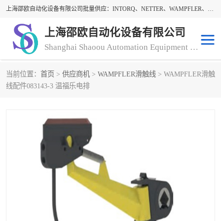
上海邵欧自动化设备有限公司批量供应：INTORQ、NETTER、WAMPFLER、WARNER、WICHITA、三菱离合器、warner离合器、NETTER振动器、WAMPFLER滑触线。上海邵欧自动化设备有限公司提供创新技术与产品解决方案，让客户享有高性价比，优质的产品和服务，我们坚持以持续技术和服务创新为客户不断创造价值。欢迎来电咨询！
上海邵欧自动化设备有限公司
Shanghai Shaoou Automation Equipment Co., Ltd
当前位置：
首页
>
供应商机
>
WAMPFLER滑触线
> WAMPFLER滑触
warner离合器
LENZE
线配件083143-3 温福乐电排
NETTER振动器
minarik
INTORQ
三菱离合器
BISON GEAR
DAYTON
LEESON ELECTRIC
carlson制动器
MACH III离合器
CLEVELAND