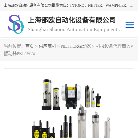
上海邵欧自动化设备有限公司批量供应：INTORQ、NETTER、WAMPFLER、WARNER、WICHITA、三菱离合器、warner离合器、NETTER振动器、WAMPFLER滑触线。上海邵欧自动化设备有限公司提供创新技术与产品解决方案，让客户享有高性价比，优质的产品和服务，我们坚持以持续技术和服务创新为客户不断创造价值。欢迎来电咨询！
上海邵欧自动化设备有限公司
Shanghai Shaoou Automation Equipment Co., Ltd
当前位置：
首页
>
供应商机
>
NETTER振动器
> 机械设备代理商 NV
warner离合器
LENZE
振动器PKL150/4
NETTER振动器
minarik
INTORQ
三菱离合器
BISON GEAR
DAYTON
LEESON ELECTRIC
carlson制动器
MACH III离合器
CLEVELAND