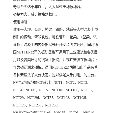
寿命至少达十年以上，大大超过电动振动器。
振捣力大，减少振捣器数目。
使用场所：
适用于大坝，公路，桥梁，铁路，地道等大型混凝土预
制件的振动，譬喻轨枕，地铁管片，箱梁，T型梁，轨
道板，混凝土的内外振捣等种种安装简洁场所。同时德
国NETTER公司的振动器也可运用于工业建筑和各类民
用以及各类尺寸的混凝土振捣，并或许安装在振动台下
作为振动源来振捣。德国NETTER公司振动出产品有着
各种安设法子大要决定，足以满足大部门用户的重要。
NV气动振动器NCT系列：NCT1、NCT2、NCT3、
NCT4、NCT4I、NCT5、NCT10、NCT10I、NCT15、
NCT29、NCT29I、NCT55、NCT108、NCT108I、
NCT126、NCT250、NCT250I.
NV气动振动器NVG系列：NVG55、NVG61、NVR49、