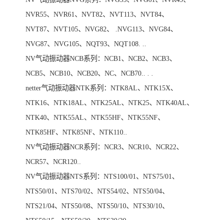
NVR55、NVR61、NVT82、NVT113、NVT84、
NVT87、NVT105、NVG82、 .NVG113、NVG84、
NVG87、NVG105、NQT93、NQT108. ..
NV气动振动器NCB系列：NCB1、NCB2、NCB3、
NCB5、NCB10、NCB20、NC、NCB70.. . .
netter气动振动器NTK系列：NTK8AL、NTK15X、
NTK16、NTK18AL、NTK25AL、NTK25、NTK40AL、
NTK40、NTK55AL、NTK55HF、NTK55NF、
NTK85HF、NTK85NF、NTK110..
NV气动振动器NCR系列：NCR3、NCR10、NCR22、
NCR57、NCR120..
NV气动振动器NTS系列：NTS100/01、NTS75/01、
NTS50/01、NTS70/02、NTS54/02、NTS50/04、
NTS21/04、NTS50/08、NTS50/10、NTS30/10、