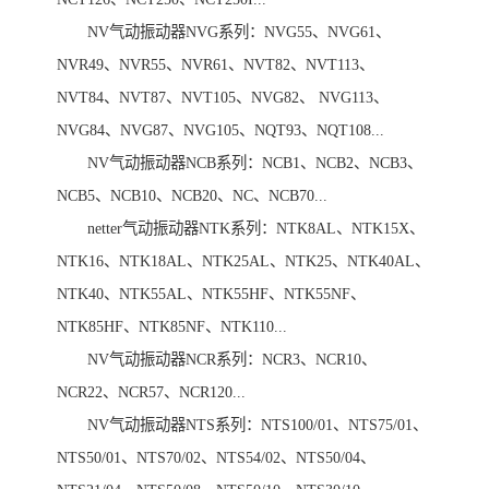
NV气动振动器NVG系列：NVG55、NVG61、
NVR49、NVR55、NVR61、NVT82、NVT113、
NVT84、NVT87、NVT105、NVG82、 NVG113、
NVG84、NVG87、NVG105、NQT93、NQT108...
NV气动振动器NCB系列：NCB1、NCB2、NCB3、
NCB5、NCB10、NCB20、NC、NCB70...
netter气动振动器NTK系列：NTK8AL、NTK15X、
NTK16、NTK18AL、NTK25AL、NTK25、NTK40AL、
NTK40、NTK55AL、NTK55HF、NTK55NF、
NTK85HF、NTK85NF、NTK110...
NV气动振动器NCR系列：NCR3、NCR10、
NCR22、NCR57、NCR120...
NV气动振动器NTS系列：NTS100/01、NTS75/01、
NTS50/01、NTS70/02、NTS54/02、NTS50/04、