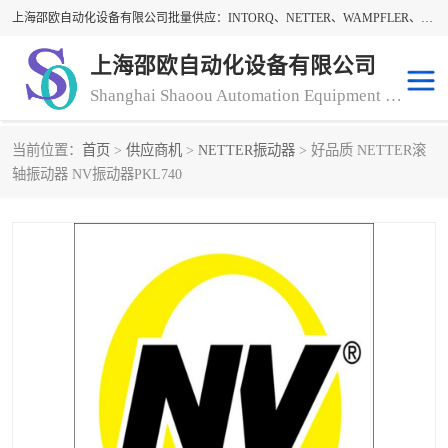
上海邵欧自动化设备有限公司批量供应：INTORQ、NETTER、WAMPFLER、WARNER、WICHITA、三菱离合器、warner离合器、NETTER振动器、WAMPFLER滑触线。上海邵欧自动化设备有限公司提供创新技术与产品解决方案，让客户享有高性价比，优质的产品和服务，我们坚持以持续技术和服务创新为客户不断创造价值。欢迎来电咨询！
上海邵欧自动化设备有限公司
Shanghai Shaoou Automation Equipment Co., Ltd
当前位置：
首页
>
供应商机
>
NETTER振动器
> 好品质 NETTER滚
warner离合器
LENZE
轴振动器 NV振动器PKL740
NETTER振动器
minarik
INTORQ
三菱离合器
BISON GEAR
DAYTON
LEESON ELECTRIC
carlson制动器
MACH III离合器
CLEVELAND