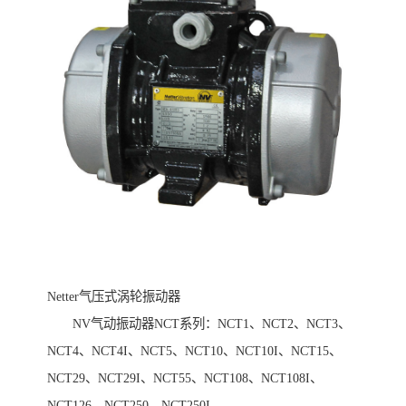
Netter气压式涡轮振动器
NV气动振动器NCT系列：NCT1、NCT2、NCT3、
NCT4、NCT4I、NCT5、NCT10、NCT10I、NCT15、
NCT29、NCT29I、NCT55、NCT108、NCT108I、
NCT126、NCT250、NCT250I...