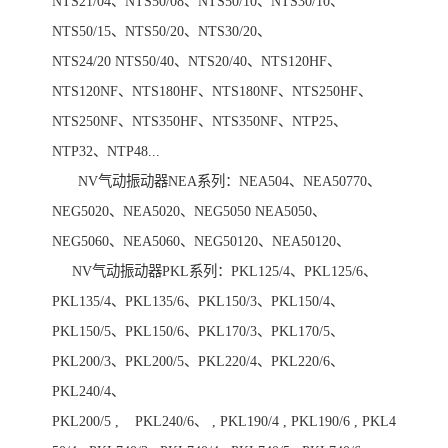
NTS21/04、NTS50/08、NTS50/10、NTS30/10、
NTS50/15、NTS50/20、NTS30/20、
NTS24/20 NTS50/40、NTS20/40、NTS120HF、
NTS120NF、NTS180HF、NTS180NF、NTS250HF、
NTS250NF、NTS350HF、NTS350NF、NTP25、
NTP32、NTP48...
NV气动振动器NEA系列：NEA504、NEA50770、
NEG5020、NEA5020、NEG5050 NEA5050、
NEG5060、NEA5060、NEG50120、NEA50120、
NV气动振动器PKL系列：PKL125/4、PKL125/6、
PKL135/4、PKL135/6、PKL150/3、PKL150/4、
PKL150/5、PKL150/6、PKL170/3、PKL170/5、
PKL200/3、PKL200/5、PKL220/4、PKL220/6、
PKL240/4、
PKL200/5 , PKL240/6、 , PKL190/4 , PKL190/6 , PKL4