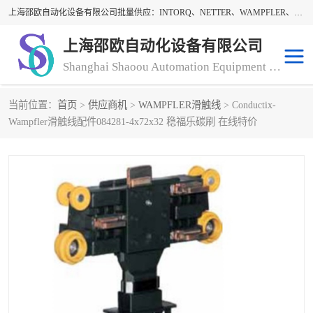
上海邵欧自动化设备有限公司批量供应：INTORQ、NETTER、WAMPFLER、WARNER、WICHITA、三菱离合器、warner离合器、NETTER振动器、WAMPFLER滑触线。上海邵欧自动化设备有限公司提供创新技术与产品解决方案，让客户享有高性价比，优质的产品和服务，我们坚持以持续技术和服务创新为客户不断创造价值。欢迎来电咨询！
上海邵欧自动化设备有限公司
Shanghai Shaoou Automation Equipment Co., Ltd
当前位置：
首页
>
供应商机
>
WAMPFLER滑触线
> Conductix-
warner离合器
LENZE
Wampfler滑触线配件084281-4x72x32 稳福乐碳刷 在线特价
NETTER振动器
minarik
INTORQ
三菱离合器
BISON GEAR
DAYTON
LEESON ELECTRIC
carlson制动器
MACH III离合器
CLEVELAND