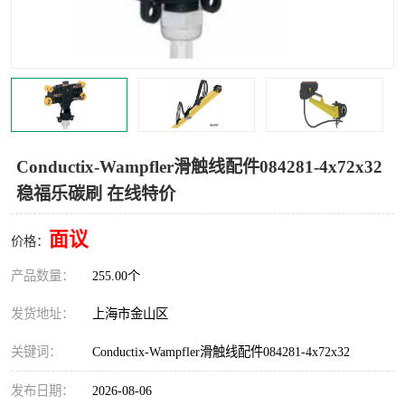
Magnetic制动器
STEARNS制动器
WAMPFLER滑触线
BOSTON
WICHITA
Cleveland 张力控制器
DART调速器
KB Electronics调速器
Conductix-Wampfler滑触线配件084281-4x72x32
稳福乐碳刷 在线特价
MYCOM步进电机
MINARIK减速机
面议
Warner Linear
DART计数器
价格：
产品数量：
255.00个
发货地址：
上海市金山区
关键词：
Conductix-Wampfler滑触线配件084281-4x72x32
发布日期：
2026-08-06