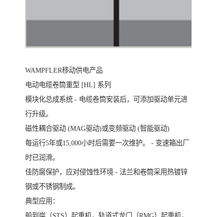
WAMPFLER移动供电产品
电动电缆卷筒重型 [HL] 系列
模块化总成系统 - 电缆卷筒安装后，可添加驱动单元进
行升级。
磁性耦合驱动 (MAG驱动)或变频驱动 (智能驱动)
每运行5年或15,000小时后需要一次维护。 - 变速箱出厂
时已润滑。
佳防腐保护，应对侵蚀性环境 - 法兰和卷筒采用热镀锌
钢或不锈钢制成。
典型应用：
船到岸（STS）起重机，轨道式龙门（RMG）起重机，