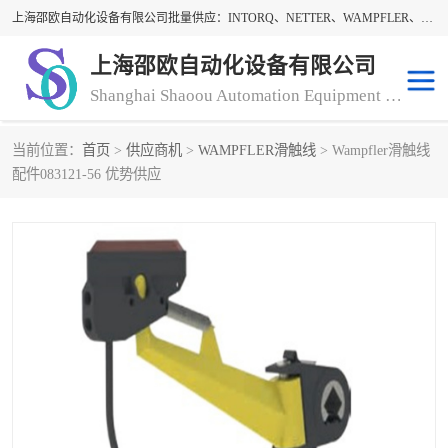
上海邵欧自动化设备有限公司批量供应：INTORQ、NETTER、WAMPFLER、WARNER、WICHITA、三菱离合器、warner离合器、NETTER振动器、WAMPFLER滑触线。上海邵欧自动化设备有限公司提供创新技术与产品解决方案，让客户享有高性价比，优质的产品和服务，我们坚持以持续技术和服务创新为客户不断创造价值。欢迎来电咨询！
上海邵欧自动化设备有限公司
Shanghai Shaoou Automation Equipment Co., Ltd
当前位置：
首页
>
供应商机
>
WAMPFLER滑触线
> Wampfler滑触线
warner离合器
LENZE
配件083121-56 优势供应
NETTER振动器
minarik
INTORQ
三菱离合器
BISON GEAR
DAYTON
LEESON ELECTRIC
carlson制动器
MACH III离合器
CLEVELAND