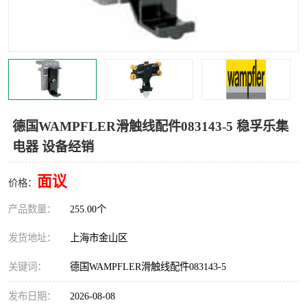
Magnetic制动器
STEARNS制动器
WAMPFLER滑触线
BOSTON
WICHITA
Cleveland 张力控制器
DART调速器
KB Electronics调速器
德国WAMPFLER滑触线配件083143-5 稳孚乐集
电器 设备经销
MYCOM步进电机
MINARIK减速机
面议
Warner Linear
DART计数器
价格：
产品数量：
255.00个
发货地址：
上海市金山区
关键词：
德国WAMPFLER滑触线配件083143-5
发布日期：
2026-08-08