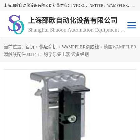
上海邵欧自动化设备有限公司批量供应：INTORQ、NETTER、WAMPFLER、WARNER、WICHITA、三菱离合器、warner离合器、NETTER振动器、WAMPFLER滑触线。上海邵欧自动化设备有限公司提供创新技术与产品解决方案，让客户享有高性价比，优质的产品和服务，我们坚持以持续技术和服务创新为客户不断创造价值。欢迎来电咨询！
上海邵欧自动化设备有限公司
Shanghai Shaoou Automation Equipment Co., Ltd
当前位置：
首页
>
供应商机
>
WAMPFLER滑触线
> 德国WAMPFLER
warner离合器
LENZE
滑触线配件083143-5 稳孚乐集电器 设备经销
NETTER振动器
minarik
INTORQ
三菱离合器
BISON GEAR
DAYTON
LEESON ELECTRIC
carlson制动器
MACH III离合器
CLEVELAND