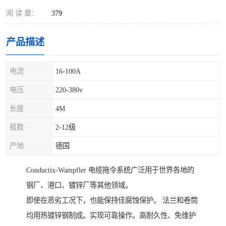
阅 读 量：
379
产品描述
电流
16-100A
电压
220-380v
长度
4M
极数
2-12级
产地
德国
Conductix-Wampfler 电缆拖令系统广泛用于世界各地的
钢厂、港口、镀锌厂等其他领域。
即使在恶劣工况下，也能保持佳腐蚀保护。 法兰和卷筒
均用热镀锌钢制成。实现可靠操作。高耐久性、免维护