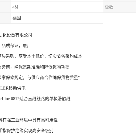
4M
极数
德国
动化设备有限公司
口，品质保证，原厂
司源头采购，享受本土低价，切实节省采购成本
流服务商，确保货期准确和降低货物耗损
行国家保修规定，与供应商合作确保货物质量"
FLER移动供电
PowerLine 0812适合直线线路的单极滑触线
料在强工业环境中具有高可用性
手指保护绝缘实现高安全级别