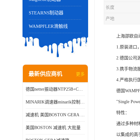
长度
STEARNS制动器
产地
WAMPFLER滑触线
上海邵欧自
1.原装进
2.德国公
3.携手物
最新供应商机
更多
4.严格执
德国netter振动器NTP25B+C进口品质现货销售
德国WAMP
"Single 
MINARIK调速器minarik控制器Minarik驱动器
特性：
减速机 美国BOSTON GERA 批量销售
通过多种材
美国BOSTON 减速机 大批量
以集成的高