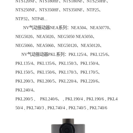
NTS120NF、NTS180HF、NTS180NF、NTS250HF、
NTS250NF、NTS350HF、NTS350NF、NTP25、
NTP32、NTP48...
NV气动振动器NEA系列：NEA504、NEA50770、
NEG5020、NEA5020、NEG5050 NEA5050、
NEG5060、NEA5060、NEG50120、NEA50120、
NV气动振动器PKL系列：PKL125/4、PKL125/6、
PKL135/4、PKL135/6、PKL150/3、PKL150/4、
PKL150/5、PKL150/6、PKL170/3、PKL170/5、
PKL200/3、PKL200/5、PKL220/4、PKL220/6、
PKL240/4、
PKL200/5 , PKL240/6、 , PKL190/4 , PKL190/6 , PKL4
50/4 , PKL740/3 , PKL740/4 , PKL740/5 , PKL740/6