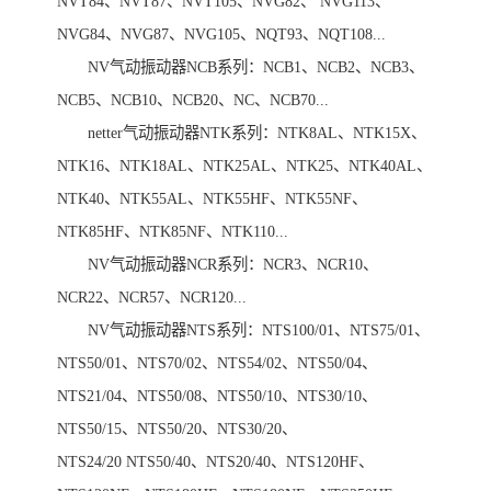
NVT84、NVT87、NVT105、NVG82、 NVG113、
NVG84、NVG87、NVG105、NQT93、NQT108...
NV气动振动器NCB系列：NCB1、NCB2、NCB3、
NCB5、NCB10、NCB20、NC、NCB70...
netter气动振动器NTK系列：NTK8AL、NTK15X、
NTK16、NTK18AL、NTK25AL、NTK25、NTK40AL、
NTK40、NTK55AL、NTK55HF、NTK55NF、
NTK85HF、NTK85NF、NTK110...
NV气动振动器NCR系列：NCR3、NCR10、
NCR22、NCR57、NCR120...
NV气动振动器NTS系列：NTS100/01、NTS75/01、
NTS50/01、NTS70/02、NTS54/02、NTS50/04、
NTS21/04、NTS50/08、NTS50/10、NTS30/10、
NTS50/15、NTS50/20、NTS30/20、
NTS24/20 NTS50/40、NTS20/40、NTS120HF、