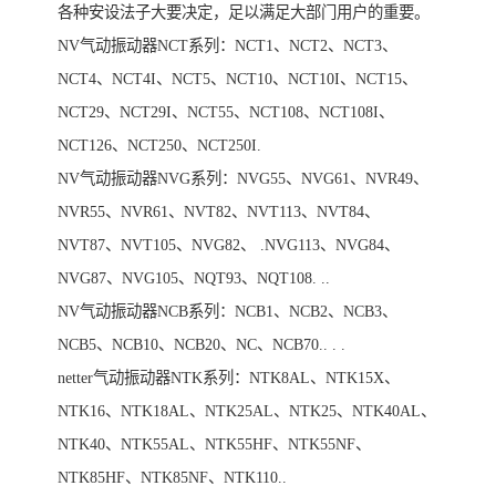
各种安设法子大要决定，足以满足大部门用户的重要。
NV气动振动器NCT系列：NCT1、NCT2、NCT3、
NCT4、NCT4I、NCT5、NCT10、NCT10I、NCT15、
NCT29、NCT29I、NCT55、NCT108、NCT108I、
NCT126、NCT250、NCT250I.
NV气动振动器NVG系列：NVG55、NVG61、NVR49、
NVR55、NVR61、NVT82、NVT113、NVT84、
NVT87、NVT105、NVG82、 .NVG113、NVG84、
NVG87、NVG105、NQT93、NQT108. ..
NV气动振动器NCB系列：NCB1、NCB2、NCB3、
NCB5、NCB10、NCB20、NC、NCB70.. . .
netter气动振动器NTK系列：NTK8AL、NTK15X、
NTK16、NTK18AL、NTK25AL、NTK25、NTK40AL、
NTK40、NTK55AL、NTK55HF、NTK55NF、
NTK85HF、NTK85NF、NTK110..