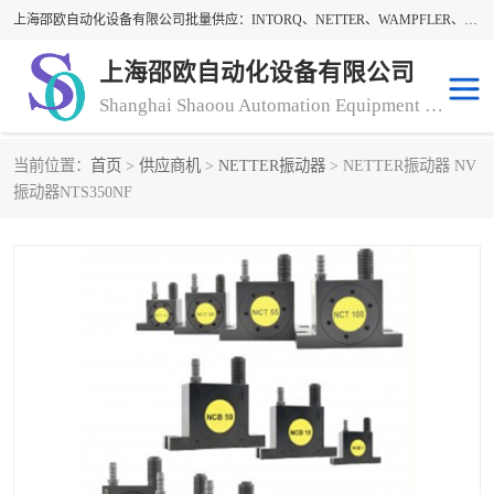
上海邵欧自动化设备有限公司批量供应：INTORQ、NETTER、WAMPFLER、WARNER、WICHITA、三菱离合器、warner离合器、NETTER振动器、WAMPFLER滑触线。上海邵欧自动化设备有限公司提供创新技术与产品解决方案，让客户享有高性价比，优质的产品和服务，我们坚持以持续技术和服务创新为客户不断创造价值。欢迎来电咨询！
上海邵欧自动化设备有限公司
Shanghai Shaoou Automation Equipment Co., Ltd
当前位置：
首页
>
供应商机
>
NETTER振动器
> NETTER振动器 NV
warner离合器
LENZE
振动器NTS350NF
NETTER振动器
minarik
INTORQ
三菱离合器
BISON GEAR
DAYTON
LEESON ELECTRIC
carlson制动器
MACH III离合器
CLEVELAND