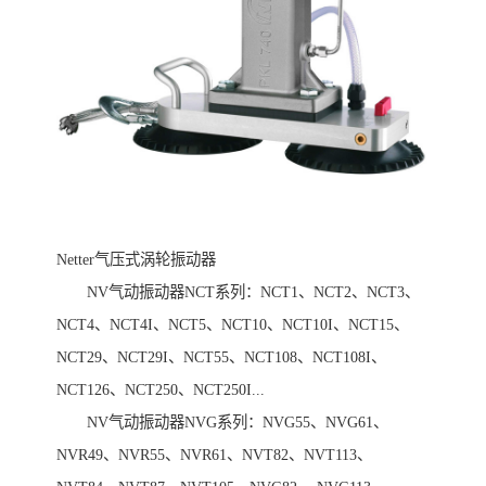
Netter气压式涡轮振动器
NV气动振动器NCT系列：NCT1、NCT2、NCT3、
NCT4、NCT4I、NCT5、NCT10、NCT10I、NCT15、
NCT29、NCT29I、NCT55、NCT108、NCT108I、
NCT126、NCT250、NCT250I...
NV气动振动器NVG系列：NVG55、NVG61、
NVR49、NVR55、NVR61、NVT82、NVT113、