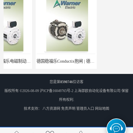
德国稳福乐Conductix抱闸 | 德国稳福乐Conductix廉价特供
康德乐Conductix刹车片 | 康德乐Conductix产品现货
您是第
8590746
位访客
版权所有 ©2026-08-09
沪ICP备16049765号-2
上海邵欧自动化设备有限公司
保留
所有权利.
技术支持：
八方资源网
免责声明
管理员入口
网站地图