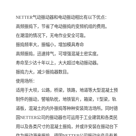
NETTER气动振动器和电动振动相比有以下优点：
高频振捣下，节省了电动振捣的变频机组的费用。
在潮湿的情况下，无电作业安全可靠。
振捣频率大，振幅小，增加模具寿命
高频振捣，迅速排气，可增强混凝土密实度。
寿命至少达十年以上，大大超过电动振动器。
振捣力大，减少振捣器数目。
使用场所：
适用于大坝，公路，桥梁，铁路，地道等大型混凝土预
制件的振动，譬喻轨枕，地铁管片，箱梁，T型梁，轨
道板，混凝土的内外振捣等种种安装简洁场所。同时德
国NETTER公司的振动器也可运用于工业建筑和各类民
用以及各类尺寸的混凝土振捣，并或许安装在振动台下
作为振动源来振捣。德国NETTER公司振动出产品有着