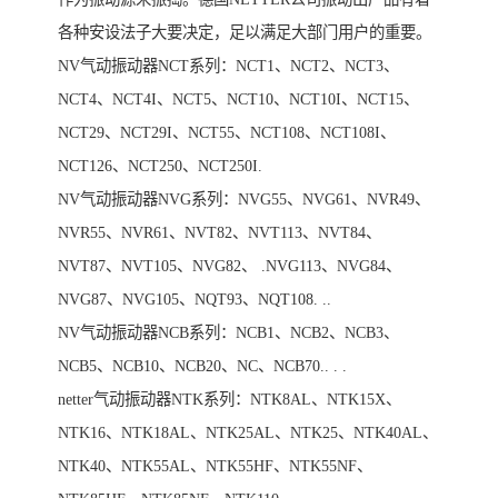
各种安设法子大要决定，足以满足大部门用户的重要。
NV气动振动器NCT系列：NCT1、NCT2、NCT3、
NCT4、NCT4I、NCT5、NCT10、NCT10I、NCT15、
NCT29、NCT29I、NCT55、NCT108、NCT108I、
NCT126、NCT250、NCT250I.
NV气动振动器NVG系列：NVG55、NVG61、NVR49、
NVR55、NVR61、NVT82、NVT113、NVT84、
NVT87、NVT105、NVG82、 .NVG113、NVG84、
NVG87、NVG105、NQT93、NQT108. ..
NV气动振动器NCB系列：NCB1、NCB2、NCB3、
NCB5、NCB10、NCB20、NC、NCB70.. . .
netter气动振动器NTK系列：NTK8AL、NTK15X、
NTK16、NTK18AL、NTK25AL、NTK25、NTK40AL、
NTK40、NTK55AL、NTK55HF、NTK55NF、