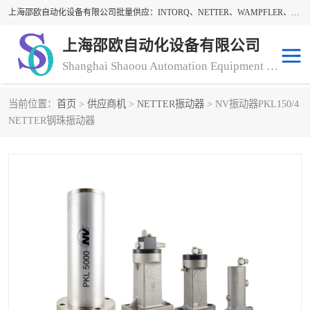
上海邵欧自动化设备有限公司批量供应：INTORQ、NETTER、WAMPFLER、WARNER、WICHITA、三菱离合器、warner离合器、NETTER振动器、WAMPFLER滑触线。上海邵欧自动化设备有限公司提供创新技术与产品解决方案，让客户享有高性价比，优质的产品和服务，我们坚持以持续技术和服务创新为客户不断创造价值。欢迎来电咨询！
上海邵欧自动化设备有限公司
Shanghai Shaoou Automation Equipment Co., Ltd
当前位置：
首页
>
供应商机
>
NETTER振动器
> NV振动器PKL150/4
warner离合器
LENZE
NETTER钢珠振动器
NETTER振动器
minarik
INTORQ
三菱离合器
BISON GEAR
DAYTON
LEESON ELECTRIC
carlson制动器
MACH III离合器
CLEVELAND