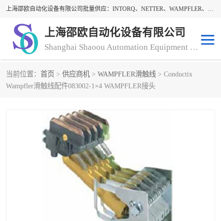
上海邵欧自动化设备有限公司批量供应：INTORQ、NETTER、WAMPFLER、WARNER、WICHITA、三菱离合器、warner离合器、NETTER振动器、WAMPFLER滑触线。上海邵欧自动化设备有限公司提供创新技术与产品解决方案，让客户享有高性价比，优质的产品和服务，我们坚持以持续技术和服务创新为客户不断创造价值。欢迎来电咨询！
上海邵欧自动化设备有限公司
Shanghai Shaoou Automation Equipment Co., Ltd
当前位置：
首页
>
供应商机
>
WAMPFLER滑触线
> Conductix
warner离合器
LENZE
Wampfler滑触线配件083002-1×4 WAMPFLER接头
NETTER振动器
minarik
INTORQ
三菱离合器
BISON GEAR
DAYTON
LEESON ELECTRIC
carlson制动器
MACH III离合器
CLEVELAND