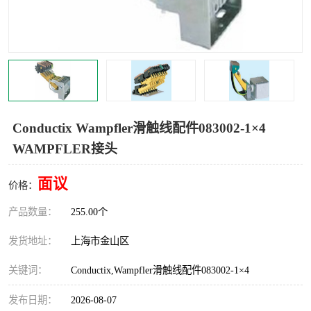
Magnetic制动器
STEARNS制动器
WAMPFLER滑触线
BOSTON
WICHITA
Cleveland 张力控制器
DART调速器
KB Electronics调速器
Conductix Wampfler滑触线配件083002-1×4
WAMPFLER接头
MYCOM步进电机
MINARIK减速机
面议
Warner Linear
DART计数器
价格：
产品数量：
255.00个
发货地址：
上海市金山区
关键词：
Conductix,Wampfler滑触线配件083002-1×4
发布日期：
2026-08-07