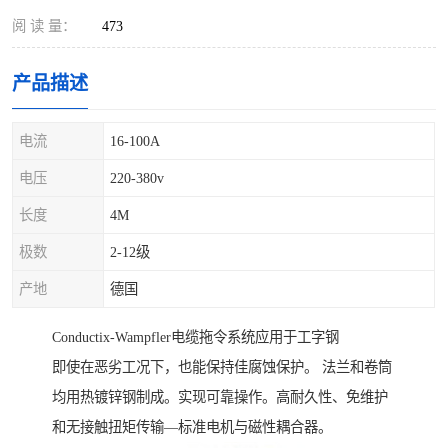
阅 读 量：
473
产品描述
电流
16-100A
电压
220-380v
长度
4M
极数
2-12级
产地
德国
Conductix-Wampfler电缆拖令系统应用于工字钢
即使在恶劣工况下，也能保持佳腐蚀保护。 法兰和卷筒
均用热镀锌钢制成。实现可靠操作。高耐久性、免维护
和无接触扭矩传输—标准电机与磁性耦合器。