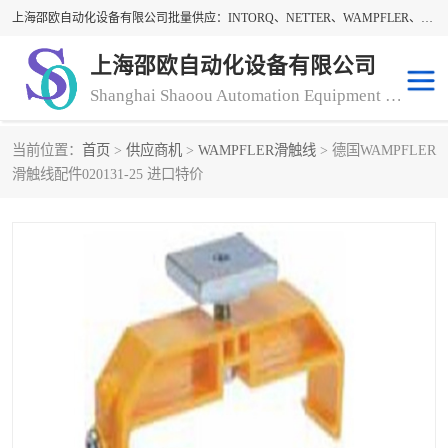
上海邵欧自动化设备有限公司批量供应：INTORQ、NETTER、WAMPFLER、WARNER、WICHITA、三菱离合器、warner离合器、NETTER振动器、WAMPFLER滑触线。上海邵欧自动化设备有限公司提供创新技术与产品解决方案，让客户享有高性价比，优质的产品和服务，我们坚持以持续技术和服务创新为客户不断创造价值。欢迎来电咨询！
上海邵欧自动化设备有限公司
Shanghai Shaoou Automation Equipment Co., Ltd
当前位置：
首页
>
供应商机
>
WAMPFLER滑触线
> 德国WAMPFLER
warner离合器
LENZE
滑触线配件020131-25 进口特价
NETTER振动器
minarik
INTORQ
三菱离合器
BISON GEAR
DAYTON
LEESON ELECTRIC
carlson制动器
MACH III离合器
CLEVELAND