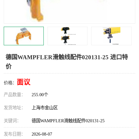
Magnetic制动器
STEARNS制动器
WAMPFLER滑触线
BOSTON
WICHITA
Cleveland 张力控制器
DART调速器
KB Electronics调速器
德国WAMPFLER滑触线配件020131-25 进口特
价
MYCOM步进电机
MINARIK减速机
面议
Warner Linear
DART计数器
价格：
产品数量：
255.00个
发货地址：
上海市金山区
关键词：
德国WAMPFLER滑触线配件020131-25
发布日期：
2026-08-07