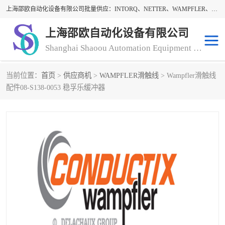
上海邵欧自动化设备有限公司批量供应：INTORQ、NETTER、WAMPFLER、WARNER、WICHITA、三菱离合器、warner离合器、NETTER振动器、WAMPFLER滑触线。上海邵欧自动化设备有限公司提供创新技术与产品解决方案，让客户享有高性价比，优质的产品和服务，我们坚持以持续技术和服务创新为客户不断创造价值。欢迎来电咨询！
上海邵欧自动化设备有限公司
Shanghai Shaoou Automation Equipment Co., Ltd
当前位置：
首页
>
供应商机
>
WAMPFLER滑触线
> Wampfler滑触线
warner离合器
LENZE
配件08-S138-0053 稳孚乐缓冲器
NETTER振动器
minarik
INTORQ
三菱离合器
BISON GEAR
DAYTON
LEESON ELECTRIC
carlson制动器
MACH III离合器
CLEVELAND