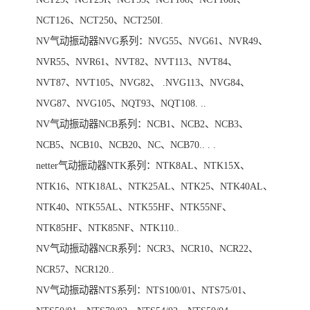
NCT126、NCT250、NCT250I.
NV气动振动器NVG系列：NVG55、NVG61、NVR49、
NVR55、NVR61、NVT82、NVT113、NVT84、
NVT87、NVT105、NVG82、 .NVG113、NVG84、
NVG87、NVG105、NQT93、NQT108. ..
NV气动振动器NCB系列：NCB1、NCB2、NCB3、
NCB5、NCB10、NCB20、NC、NCB70.. . .
netter气动振动器NTK系列：NTK8AL、NTK15X、
NTK16、NTK18AL、NTK25AL、NTK25、NTK40AL、
NTK40、NTK55AL、NTK55HF、NTK55NF、
NTK85HF、NTK85NF、NTK110..
NV气动振动器NCR系列：NCR3、NCR10、NCR22、
NCR57、NCR120..
NV气动振动器NTS系列：NTS100/01、NTS75/01、