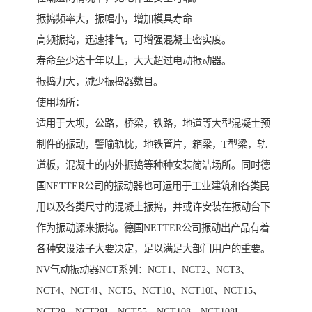
振捣频率大，振幅小，增加模具寿命
高频振捣，迅速排气，可增强混凝土密实度。
寿命至少达十年以上，大大超过电动振动器。
振捣力大，减少振捣器数目。
使用场所：
适用于大坝，公路，桥梁，铁路，地道等大型混凝土预
制件的振动，譬喻轨枕，地铁管片，箱梁，T型梁，轨
道板，混凝土的内外振捣等种种安装简洁场所。同时德
国NETTER公司的振动器也可运用于工业建筑和各类民
用以及各类尺寸的混凝土振捣，并或许安装在振动台下
作为振动源来振捣。德国NETTER公司振动出产品有着
各种安设法子大要决定，足以满足大部门用户的重要。
NV气动振动器NCT系列：NCT1、NCT2、NCT3、
NCT4、NCT4I、NCT5、NCT10、NCT10I、NCT15、
NCT29、NCT29I、NCT55、NCT108、NCT108I、