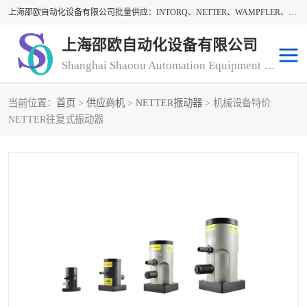
上海邵欧自动化设备有限公司批量供应：INTORQ、NETTER、WAMPFLER、WARNER、WICHITA、三菱离合器、warner离合器、NETTER振动器、WAMPFLER滑触线。上海邵欧自动化设备有限公司提供创新技术与产品解决方案，让客户享有高性价比，优质的产品和服务，我们坚持以持续技术和服务创新为客户不断创造价值。欢迎来电咨询！
上海邵欧自动化设备有限公司
Shanghai Shaoou Automation Equipment Co., Ltd
当前位置：
首页
>
供应商机
>
NETTER振动器
> 机械设备特价
warner离合器
LENZE
NETTER往复式振动器
NETTER振动器
minarik
INTORQ
三菱离合器
BISON GEAR
DAYTON
LEESON ELECTRIC
carlson制动器
MACH III离合器
CLEVELAND