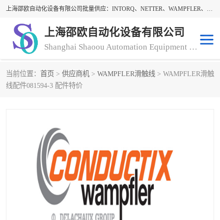
上海邵欧自动化设备有限公司批量供应：INTORQ、NETTER、WAMPFLER、WARNER、WICHITA、三菱离合器、warner离合器、NETTER振动器、WAMPFLER滑触线。上海邵欧自动化设备有限公司提供创新技术与产品解决方案，让客户享有高性价比，优质的产品和服务，我们坚持以持续技术和服务创新为客户不断创造价值。欢迎来电咨询！
上海邵欧自动化设备有限公司
Shanghai Shaoou Automation Equipment Co., Ltd
当前位置：
首页
>
供应商机
>
WAMPFLER滑触线
> WAMPFLER滑触
warner离合器
LENZE
线配件081594-3 配件特价
NETTER振动器
minarik
INTORQ
三菱离合器
BISON GEAR
DAYTON
LEESON ELECTRIC
carlson制动器
MACH III离合器
CLEVELAND