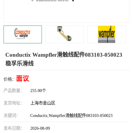
Magnetic制动器
STEARNS制动器
WAMPFLER滑触线
BOSTON
WICHITA
Cleveland 张力控制器
DART调速器
KB Electronics调速器
Conductix Wampfler滑触线配件083103-050023
稳孚乐滑线
MYCOM步进电机
MINARIK减速机
面议
Warner Linear
DART计数器
价格：
产品数量：
255.00个
发货地址：
上海市金山区
关键词：
Conductix,Wampfler滑触线配件083103-050023
发布日期：
2026-08-09