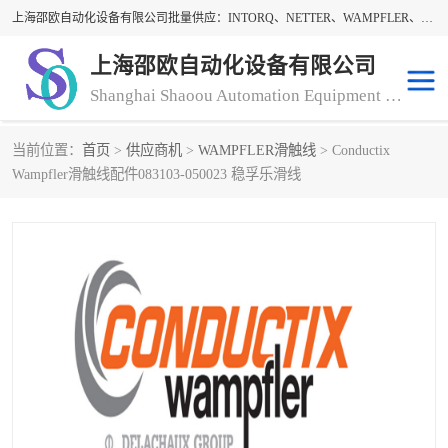
上海邵欧自动化设备有限公司批量供应：INTORQ、NETTER、WAMPFLER、WARNER、WICHITA、三菱离合器、warner离合器、NETTER振动器、WAMPFLER滑触线。上海邵欧自动化设备有限公司提供创新技术与产品解决方案，让客户享有高性价比，优质的产品和服务，我们坚持以持续技术和服务创新为客户不断创造价值。欢迎来电咨询！
上海邵欧自动化设备有限公司
Shanghai Shaoou Automation Equipment Co., Ltd
当前位置：
首页
>
供应商机
>
WAMPFLER滑触线
> Conductix
warner离合器
LENZE
Wampfler滑触线配件083103-050023 稳孚乐滑线
NETTER振动器
minarik
INTORQ
三菱离合器
BISON GEAR
DAYTON
LEESON ELECTRIC
carlson制动器
MACH III离合器
CLEVELAND