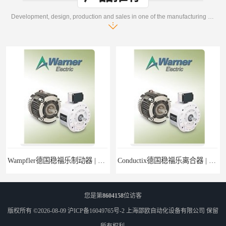
Development, design, production and sales in one of the manufacturing enterprises
Wampfler德国稳福乐制动器 | Wampfler德国稳福乐设备经销
Conductix德国稳福乐离合器 | Conductix德国稳福乐产品特卖
您是第
8604158
位访客
版权所有 ©2026-08-09
沪ICP备16049765号-2
上海邵欧自动化设备有限公司
保留
所有权利.