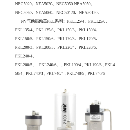
NEG5020、NEA5020、NEG5050 NEA5050、
NEG5060、NEA5060、NEG50120、NEA50120、
NV气动振动器PKL系列：PKL125/4、PKL125/6、
PKL135/4、PKL135/6、PKL150/3、PKL150/4、
PKL150/5、PKL150/6、PKL170/3、PKL170/5、
PKL200/3、PKL200/5、PKL220/4、PKL220/6、
PKL240/4、
PKL200/5 , PKL240/6、 , PKL190/4 , PKL190/6 , PKL4
50/4 , PKL740/3 , PKL740/4 , PKL740/5 , PKL740/6