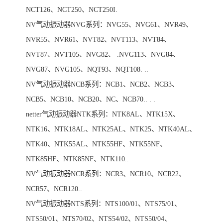
NCT126、NCT250、NCT250I.
NV气动振动器NVG系列：NVG55、NVG61、NVR49、
NVR55、NVR61、NVT82、NVT113、NVT84、
NVT87、NVT105、NVG82、 .NVG113、NVG84、
NVG87、NVG105、NQT93、NQT108. ..
NV气动振动器NCB系列：NCB1、NCB2、NCB3、
NCB5、NCB10、NCB20、NC、NCB70.. . .
netter气动振动器NTK系列：NTK8AL、NTK15X、
NTK16、NTK18AL、NTK25AL、NTK25、NTK40AL、
NTK40、NTK55AL、NTK55HF、NTK55NF、
NTK85HF、NTK85NF、NTK110..
NV气动振动器NCR系列：NCR3、NCR10、NCR22、
NCR57、NCR120..
NV气动振动器NTS系列：NTS100/01、NTS75/01、
NTS50/01、NTS70/02、NTS54/02、NTS50/04、