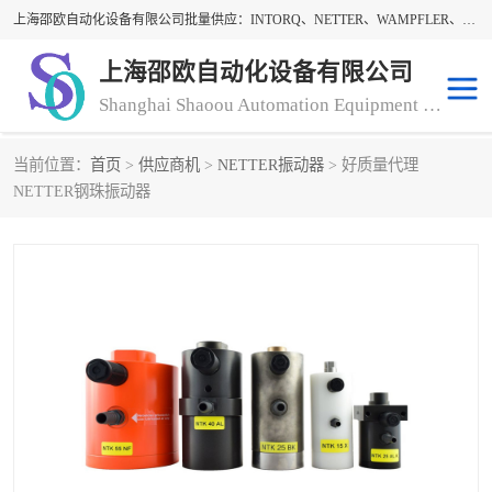
上海邵欧自动化设备有限公司批量供应：INTORQ、NETTER、WAMPFLER、WARNER、WICHITA、三菱离合器、warner离合器、NETTER振动器、WAMPFLER滑触线。上海邵欧自动化设备有限公司提供创新技术与产品解决方案，让客户享有高性价比，优质的产品和服务，我们坚持以持续技术和服务创新为客户不断创造价值。欢迎来电咨询！
上海邵欧自动化设备有限公司
Shanghai Shaoou Automation Equipment Co., Ltd
当前位置：
首页
>
供应商机
>
NETTER振动器
> 好质量代理
warner离合器
LENZE
NETTER钢珠振动器
NETTER振动器
minarik
INTORQ
三菱离合器
BISON GEAR
DAYTON
LEESON ELECTRIC
carlson制动器
MACH III离合器
CLEVELAND