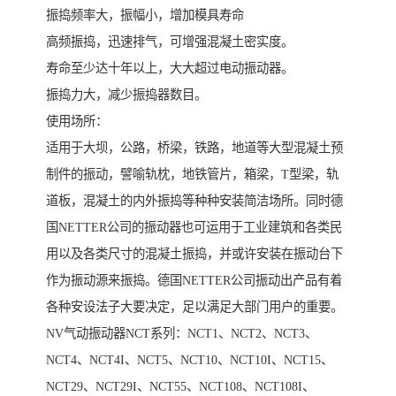
振捣频率大，振幅小，增加模具寿命
高频振捣，迅速排气，可增强混凝土密实度。
寿命至少达十年以上，大大超过电动振动器。
振捣力大，减少振捣器数目。
使用场所：
适用于大坝，公路，桥梁，铁路，地道等大型混凝土预
制件的振动，譬喻轨枕，地铁管片，箱梁，T型梁，轨
道板，混凝土的内外振捣等种种安装简洁场所。同时德
国NETTER公司的振动器也可运用于工业建筑和各类民
用以及各类尺寸的混凝土振捣，并或许安装在振动台下
作为振动源来振捣。德国NETTER公司振动出产品有着
各种安设法子大要决定，足以满足大部门用户的重要。
NV气动振动器NCT系列：NCT1、NCT2、NCT3、
NCT4、NCT4I、NCT5、NCT10、NCT10I、NCT15、
NCT29、NCT29I、NCT55、NCT108、NCT108I、