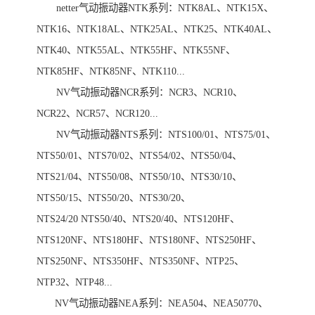
netter气动振动器NTK系列：NTK8AL、NTK15X、
NTK16、NTK18AL、NTK25AL、NTK25、NTK40AL、
NTK40、NTK55AL、NTK55HF、NTK55NF、
NTK85HF、NTK85NF、NTK110...
NV气动振动器NCR系列：NCR3、NCR10、
NCR22、NCR57、NCR120...
NV气动振动器NTS系列：NTS100/01、NTS75/01、
NTS50/01、NTS70/02、NTS54/02、NTS50/04、
NTS21/04、NTS50/08、NTS50/10、NTS30/10、
NTS50/15、NTS50/20、NTS30/20、
NTS24/20 NTS50/40、NTS20/40、NTS120HF、
NTS120NF、NTS180HF、NTS180NF、NTS250HF、
NTS250NF、NTS350HF、NTS350NF、NTP25、
NTP32、NTP48...
NV气动振动器NEA系列：NEA504、NEA50770、