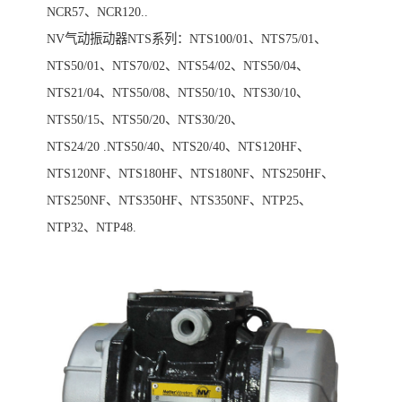
NCR57、NCR120..
NV气动振动器NTS系列：NTS100/01、NTS75/01、
NTS50/01、NTS70/02、NTS54/02、NTS50/04、
NTS21/04、NTS50/08、NTS50/10、NTS30/10、
NTS50/15、NTS50/20、NTS30/20、
NTS24/20 .NTS50/40、NTS20/40、NTS120HF、
NTS120NF、NTS180HF、NTS180NF、NTS250HF、
NTS250NF、NTS350HF、NTS350NF、NTP25、
NTP32、NTP48.