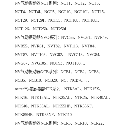
NV气动振动器NCT系列：NCT1、NCT2、NCT3、
NCT4、NCT4I、NCT5、NCT10、NCT10I、NCT15、
NCT29、NCT29I、NCT55、NCT108、NCT108I、
NCT126、NCT250、NCT250I.
NV气动振动器NVG系列：NVG55、NVG61、NVR49、
NVR55、NVR61、NVT82、NVT113、NVT84、
NVT87、NVT105、NVG82、 .NVG113、NVG84、
NVG87、NVG105、NQT93、NQT108. ..
NV气动振动器NCB系列：NCB1、NCB2、NCB3、
NCB5、NCB10、NCB20、NC、NCB70.. . .
netter气动振动器NTK系列：NTK8AL、NTK15X、
NTK16、NTK18AL、NTK25AL、NTK25、NTK40AL、
NTK40、NTK55AL、NTK55HF、NTK55NF、
NTK85HF、NTK85NF、NTK110..
NV气动振动器NCR系列：NCR3、NCR10、NCR22、