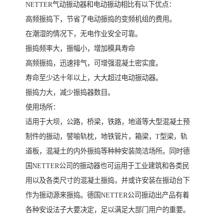
NETTER气动振动器和电动振动相比有以下优点：
高频振捣下，节省了电动振捣的变频机组的费用。
在潮湿的情况下，无电作业安全可靠。
振捣频率大，振幅小，增加模具寿命
高频振捣，迅速排气，可增强混凝土密实度。
寿命至少达十年以上，大大超过电动振动器。
振捣力大，减少振捣器数目。
使用场所：
适用于大坝，公路，桥梁，铁路，地道等大型混凝土预
制件的振动，譬喻轨枕，地铁管片，箱梁，T型梁，轨
道板，混凝土的内外振捣等种种安装简洁场所。同时德
国NETTER公司的振动器也可运用于工业建筑和各类民
用以及各类尺寸的混凝土振捣，并或许安装在振动台下
作为振动源来振捣。德国NETTER公司振动出产品有着
各种安设法子大要决定，足以满足大部门用户的重要。