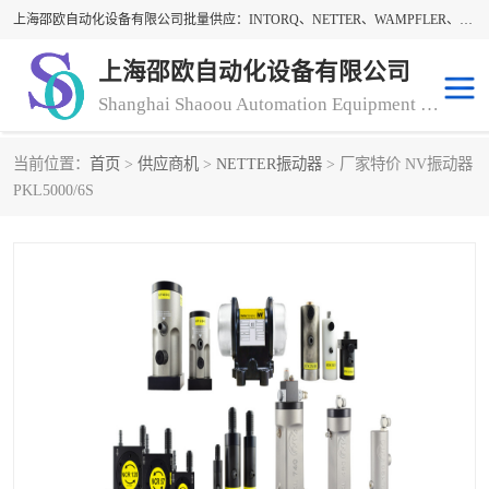
上海邵欧自动化设备有限公司批量供应：INTORQ、NETTER、WAMPFLER、WARNER、WICHITA、三菱离合器、warner离合器、NETTER振动器、WAMPFLER滑触线。上海邵欧自动化设备有限公司提供创新技术与产品解决方案，让客户享有高性价比，优质的产品和服务，我们坚持以持续技术和服务创新为客户不断创造价值。欢迎来电咨询！
上海邵欧自动化设备有限公司
Shanghai Shaoou Automation Equipment Co., Ltd
当前位置：
首页
>
供应商机
>
NETTER振动器
> 厂家特价 NV振动器
warner离合器
LENZE
PKL5000/6S
NETTER振动器
minarik
INTORQ
三菱离合器
BISON GEAR
DAYTON
LEESON ELECTRIC
carlson制动器
MACH III离合器
CLEVELAND