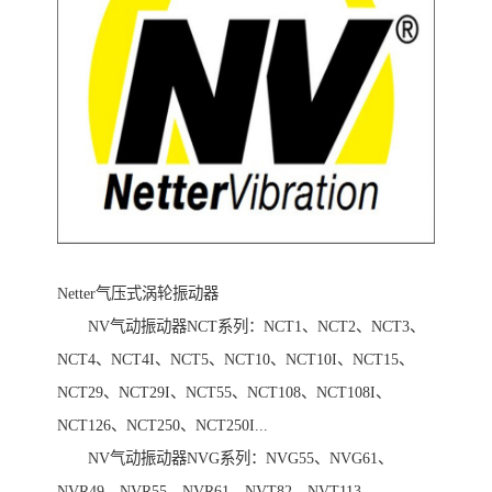
Netter气压式涡轮振动器
NV气动振动器NCT系列：NCT1、NCT2、NCT3、
NCT4、NCT4I、NCT5、NCT10、NCT10I、NCT15、
NCT29、NCT29I、NCT55、NCT108、NCT108I、
NCT126、NCT250、NCT250I...
NV气动振动器NVG系列：NVG55、NVG61、
NVR49、NVR55、NVR61、NVT82、NVT113、