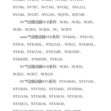
NVT84、NVT87、NVT105、NVG82、 NVG113、
NVG84、NVG87、NVG105、NQT93、NQT108...
NV气动振动器NCB系列：NCB1、NCB2、NCB3、
NCB5、NCB10、NCB20、NC、NCB70...
netter气动振动器NTK系列：NTK8AL、NTK15X、
NTK16、NTK18AL、NTK25AL、NTK25、NTK40AL、
NTK40、NTK55AL、NTK55HF、NTK55NF、
NTK85HF、NTK85NF、NTK110...
NV气动振动器NCR系列：NCR3、NCR10、
NCR22、NCR57、NCR120...
NV气动振动器NTS系列：NTS100/01、NTS75/01、
NTS50/01、NTS70/02、NTS54/02、NTS50/04、
NTS21/04、NTS50/08、NTS50/10、NTS30/10、
NTS50/15、NTS50/20、NTS30/20、