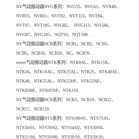
NV气动振动器NVG系列：NVG55、NVG61、NVR49、
NVR55、NVR61、NVT82、NVT113、NVT84、
NVT87、NVT105、NVG82、 .NVG113、NVG84、
NVG87、NVG105、NQT93、NQT108. ..
NV气动振动器NCB系列：NCB1、NCB2、NCB3、
NCB5、NCB10、NCB20、NC、NCB70.. . .
netter气动振动器NTK系列：NTK8AL、NTK15X、
NTK16、NTK18AL、NTK25AL、NTK25、NTK40AL、
NTK40、NTK55AL、NTK55HF、NTK55NF、
NTK85HF、NTK85NF、NTK110..
NV气动振动器NCR系列：NCR3、NCR10、NCR22、
NCR57、NCR120..
NV气动振动器NTS系列：NTS100/01、NTS75/01、
NTS50/01、NTS70/02、NTS54/02、NTS50/04、
NTS21/04、NTS50/08、NTS50/10、NTS30/10、