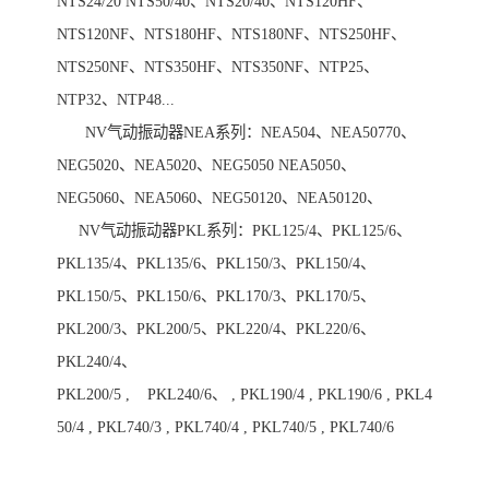
NTS24/20 NTS50/40、NTS20/40、NTS120HF、
NTS120NF、NTS180HF、NTS180NF、NTS250HF、
NTS250NF、NTS350HF、NTS350NF、NTP25、
NTP32、NTP48...
NV气动振动器NEA系列：NEA504、NEA50770、
NEG5020、NEA5020、NEG5050 NEA5050、
NEG5060、NEA5060、NEG50120、NEA50120、
NV气动振动器PKL系列：PKL125/4、PKL125/6、
PKL135/4、PKL135/6、PKL150/3、PKL150/4、
PKL150/5、PKL150/6、PKL170/3、PKL170/5、
PKL200/3、PKL200/5、PKL220/4、PKL220/6、
PKL240/4、
PKL200/5 , PKL240/6、 , PKL190/4 , PKL190/6 , PKL4
50/4 , PKL740/3 , PKL740/4 , PKL740/5 , PKL740/6