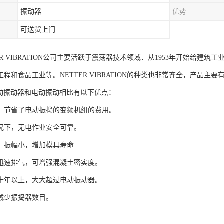
振动器
优势
可送货上门
ER VIBRATION公司主要活跃于震荡器技术领域．从1953年开始给
程和食品工业等。NETTER VIBRATION的种类也非常齐全，产品主要
R气动振动器和电动振动相比有以下优点：
，节省了电动振捣的变频机组的费用。
况下，无电作业安全可靠。
，振幅小，增加模具寿命
迅速排气，可增强混凝土密实度。
十年以上，大大超过电动振动器。
减少振捣器数目。