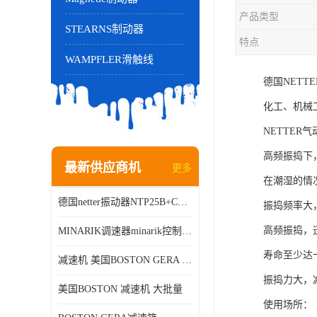
产品类型
STEARNS制动器
特点
WAMPFLER滑触线
德国NETT
化工、机械工
NETTE
高频振捣下
最新供应商机
更多
在潮湿的情
德国netter振动器NTP25B+C进口品质现货销售
振捣频率大
高频振捣，
MINARIK调速器minarik控制器Minarik驱动器
寿命至少达
减速机 美国BOSTON GERA 批量销售
振捣力大，
美国BOSTON 减速机 大批量
使用场所：