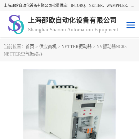
上海邵欧自动化设备有限公司批量供应：INTORQ、NETTER、WAMPFLER、WARNER、WICHITA、三菱离合器、warner离合器、NETTER振动器、WAMPFLER滑触线。上海邵欧自动化设备有限公司提供创新技术与产品解决方案，让客户享有高性价比，优质的产品和服务，我们坚持以持续技术和服务创新为客户不断创造价值。欢迎来电咨询！
上海邵欧自动化设备有限公司
Shanghai Shaoou Automation Equipment Co., Ltd
当前位置：
首页
>
供应商机
>
NETTER振动器
> NV振动器NCR3
warner离合器
LENZE
NETTER空气振动器
NETTER振动器
minarik
INTORQ
三菱离合器
BISON GEAR
DAYTON
LEESON ELECTRIC
carlson制动器
MACH III离合器
CLEVELAND