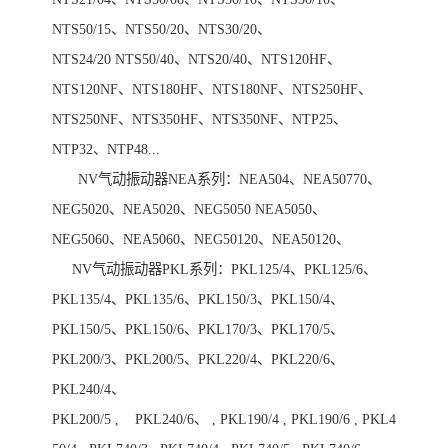
NTS50/15、NTS50/20、NTS30/20、
NTS24/20 NTS50/40、NTS20/40、NTS120HF、
NTS120NF、NTS180HF、NTS180NF、NTS250HF、
NTS250NF、NTS350HF、NTS350NF、NTP25、
NTP32、NTP48...
NV气动振动器NEA系列：NEA504、NEA50770、
NEG5020、NEA5020、NEG5050 NEA5050、
NEG5060、NEA5060、NEG50120、NEA50120、
NV气动振动器PKL系列：PKL125/4、PKL125/6、
PKL135/4、PKL135/6、PKL150/3、PKL150/4、
PKL150/5、PKL150/6、PKL170/3、PKL170/5、
PKL200/3、PKL200/5、PKL220/4、PKL220/6、
PKL240/4、
PKL200/5 , PKL240/6、 , PKL190/4 , PKL190/6 , PKL4