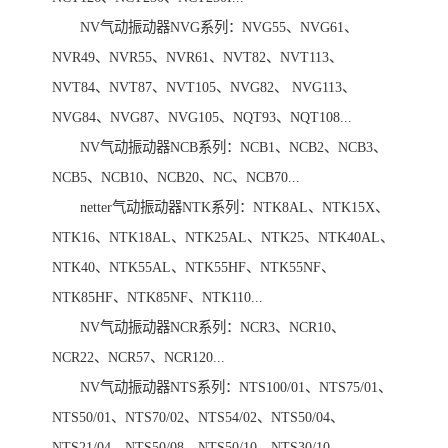
NV气动振动器NVG系列：NVG55、NVG61、
NVR49、NVR55、NVR61、NVT82、NVT113、
NVT84、NVT87、NVT105、NVG82、 NVG113、
NVG84、NVG87、NVG105、NQT93、NQT108...
NV气动振动器NCB系列：NCB1、NCB2、NCB3、
NCB5、NCB10、NCB20、NC、NCB70...
netter气动振动器NTK系列：NTK8AL、NTK15X、
NTK16、NTK18AL、NTK25AL、NTK25、NTK40AL、
NTK40、NTK55AL、NTK55HF、NTK55NF、
NTK85HF、NTK85NF、NTK110...
NV气动振动器NCR系列：NCR3、NCR10、
NCR22、NCR57、NCR120...
NV气动振动器NTS系列：NTS100/01、NTS75/01、
NTS50/01、NTS70/02、NTS54/02、NTS50/04、
NTS21/04、NTS50/08、NTS50/10、NTS30/10、