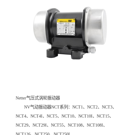
Netter气压式涡轮振动器
NV气动振动器NCT系列：NCT1、NCT2、NCT3、
NCT4、NCT4I、NCT5、NCT10、NCT10I、NCT15、
NCT29、NCT29I、NCT55、NCT108、NCT108I、
NCT126、NCT250、NCT250I...