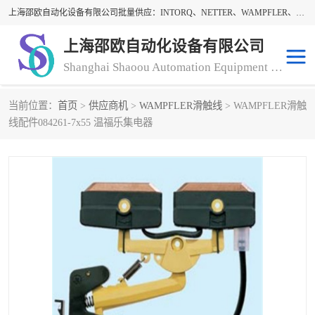
上海邵欧自动化设备有限公司批量供应：INTORQ、NETTER、WAMPFLER、WARNER、WICHITA、三菱离合器、warner离合器、NETTER振动器、WAMPFLER滑触线。上海邵欧自动化设备有限公司提供创新技术与产品解决方案，让客户享有高性价比，优质的产品和服务，我们坚持以持续技术和服务创新为客户不断创造价值。欢迎来电咨询！
上海邵欧自动化设备有限公司
Shanghai Shaoou Automation Equipment Co., Ltd
当前位置：
首页
>
供应商机
>
WAMPFLER滑触线
> WAMPFLER滑触
warner离合器
LENZE
线配件084261-7x55 温福乐集电器
NETTER振动器
minarik
INTORQ
三菱离合器
BISON GEAR
DAYTON
LEESON ELECTRIC
carlson制动器
MACH III离合器
CLEVELAND