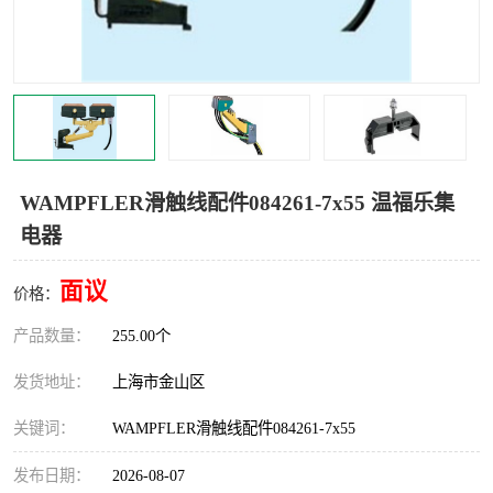
Magnetic制动器
STEARNS制动器
WAMPFLER滑触线
BOSTON
WICHITA
Cleveland 张力控制器
DART调速器
KB Electronics调速器
WAMPFLER滑触线配件084261-7x55 温福乐集
电器
MYCOM步进电机
MINARIK减速机
面议
Warner Linear
DART计数器
价格：
产品数量：
255.00个
发货地址：
上海市金山区
关键词：
WAMPFLER滑触线配件084261-7x55
发布日期：
2026-08-07