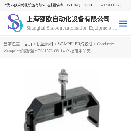
上海邵欧自动化设备有限公司批量供应：INTORQ、NETTER、WAMPFLER、WARNER、WICHITA、三菱离合器、warner离合器、NETTER振动器、WAMPFLER滑触线。上海邵欧自动化设备有限公司提供创新技术与产品解决方案，让客户享有高性价比，优质的产品和服务，我们坚持以持续技术和服务创新为客户不断创造价值。欢迎来电咨询！
上海邵欧自动化设备有限公司
Shanghai Shaoou Automation Equipment Co., Ltd
当前位置：
首页
>
供应商机
>
WAMPFLER滑触线
> Conductix
warner离合器
LENZE
Wampfler滑触线配件081573-08×14×2 稳福乐吊夹
NETTER振动器
minarik
INTORQ
三菱离合器
BISON GEAR
DAYTON
LEESON ELECTRIC
carlson制动器
MACH III离合器
CLEVELAND