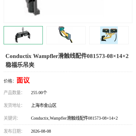
Magnetic制动器
STEARNS制动器
WAMPFLER滑触线
BOSTON
WICHITA
Cleveland 张力控制器
DART调速器
KB Electronics调速器
Conductix Wampfler滑触线配件081573-08×14×2
稳福乐吊夹
MYCOM步进电机
MINARIK减速机
面议
Warner Linear
DART计数器
价格：
产品数量：
255.00个
发货地址：
上海市金山区
关键词：
Conductix,Wampfler滑触线配件081573-08×14×2
发布日期：
2026-08-08