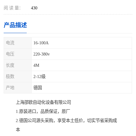
阅 读 量：
430
产品描述
电流
16-100A
电压
220-380v
长度
4M
极数
2-12级
产地
德国
上海邵欧自动化设备有限公司
1.原装进口，品质保证，原厂
2.德国公司源头采购，享受本土低价，切实节省采购成
本