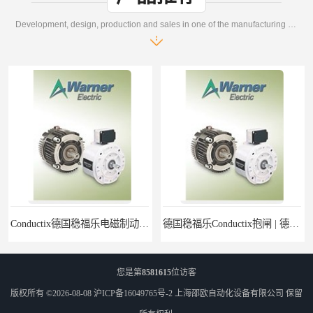
Development, design, production and sales in one of the manufacturing enterprises
Conductix德国稳福乐电磁制动器 | Conductix德国稳福乐廉价特卖
德国稳福乐Conductix抱闸 | 德国稳福乐Conductix廉价特供
您是第
8581615
位访客
版权所有 ©2026-08-08
沪ICP备16049765号-2
上海邵欧自动化设备有限公司
保留