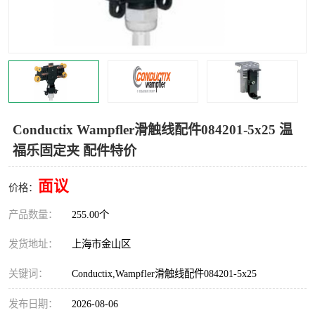
Magnetic制动器
STEARNS制动器
WAMPFLER滑触线
BOSTON
WICHITA
Cleveland 张力控制器
DART调速器
KB Electronics调速器
Conductix Wampfler滑触线配件084201-5x25 温
福乐固定夹 配件特价
MYCOM步进电机
MINARIK减速机
面议
Warner Linear
DART计数器
价格：
产品数量：
255.00个
发货地址：
上海市金山区
关键词：
Conductix,Wampfler滑触线配件084201-5x25
发布日期：
2026-08-06