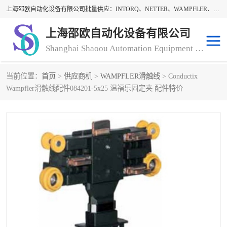
上海邵欧自动化设备有限公司批量供应：INTORQ、NETTER、WAMPFLER、WARNER、WICHITA、三菱离合器、warner离合器、NETTER振动器、WAMPFLER滑触线。上海邵欧自动化设备有限公司提供创新技术与产品解决方案，让客户享有高性价比，优质的产品和服务，我们坚持以持续技术和服务创新为客户不断创造价值。欢迎来电咨询！
上海邵欧自动化设备有限公司
Shanghai Shaoou Automation Equipment Co., Ltd
当前位置：
首页
>
供应商机
>
WAMPFLER滑触线
> Conductix
warner离合器
LENZE
Wampfler滑触线配件084201-5x25 温福乐固定夹 配件特价
NETTER振动器
minarik
INTORQ
三菱离合器
BISON GEAR
DAYTON
LEESON ELECTRIC
carlson制动器
MACH III离合器
CLEVELAND