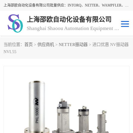
上海邵欧自动化设备有限公司批量供应：INTORQ、NETTER、WAMPFLER、WARNER、WICHITA、三菱离合器、warner离合器、NETTER振动器、WAMPFLER滑触线。上海邵欧自动化设备有限公司提供创新技术与产品解决方案，让客户享有高性价比，优质的产品和服务，我们坚持以持续技术和服务创新为客户不断创造价值。欢迎来电咨询！
上海邵欧自动化设备有限公司
Shanghai Shaoou Automation Equipment Co., Ltd
当前位置：
首页
>
供应商机
>
NETTER振动器
> 进口优惠 NV振动器
warner离合器
LENZE
NVL55
NETTER振动器
minarik
INTORQ
三菱离合器
BISON GEAR
DAYTON
LEESON ELECTRIC
carlson制动器
MACH III离合器
CLEVELAND