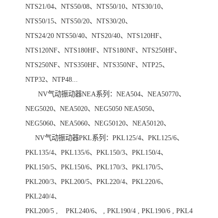
NTS21/04、NTS50/08、NTS50/10、NTS30/10、
NTS50/15、NTS50/20、NTS30/20、
NTS24/20 NTS50/40、NTS20/40、NTS120HF、
NTS120NF、NTS180HF、NTS180NF、NTS250HF、
NTS250NF、NTS350HF、NTS350NF、NTP25、
NTP32、NTP48...
NV气动振动器NEA系列：NEA504、NEA50770、
NEG5020、NEA5020、NEG5050 NEA5050、
NEG5060、NEA5060、NEG50120、NEA50120、
NV气动振动器PKL系列：PKL125/4、PKL125/6、
PKL135/4、PKL135/6、PKL150/3、PKL150/4、
PKL150/5、PKL150/6、PKL170/3、PKL170/5、
PKL200/3、PKL200/5、PKL220/4、PKL220/6、
PKL240/4、
PKL200/5 , PKL240/6、 , PKL190/4 , PKL190/6 , PKL4