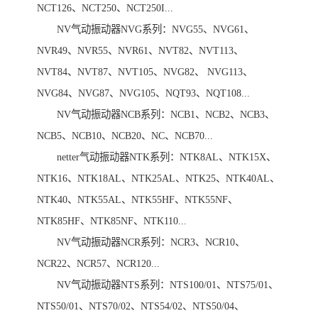
NCT126、NCT250、NCT250I...
NV气动振动器NVG系列：NVG55、NVG61、
NVR49、NVR55、NVR61、NVT82、NVT113、
NVT84、NVT87、NVT105、NVG82、 NVG113、
NVG84、NVG87、NVG105、NQT93、NQT108...
NV气动振动器NCB系列：NCB1、NCB2、NCB3、
NCB5、NCB10、NCB20、NC、NCB70...
netter气动振动器NTK系列：NTK8AL、NTK15X、
NTK16、NTK18AL、NTK25AL、NTK25、NTK40AL、
NTK40、NTK55AL、NTK55HF、NTK55NF、
NTK85HF、NTK85NF、NTK110...
NV气动振动器NCR系列：NCR3、NCR10、
NCR22、NCR57、NCR120...
NV气动振动器NTS系列：NTS100/01、NTS75/01、
NTS50/01、NTS70/02、NTS54/02、NTS50/04、