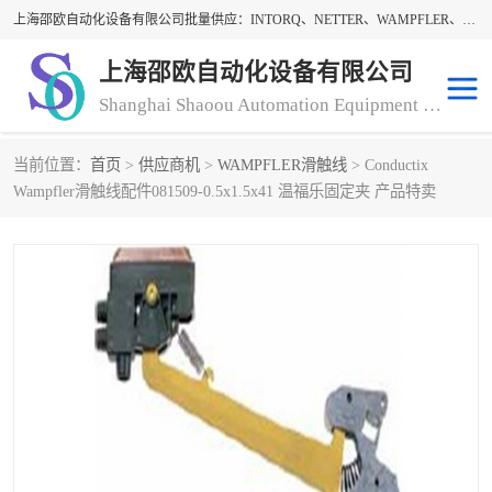
上海邵欧自动化设备有限公司批量供应：INTORQ、NETTER、WAMPFLER、WARNER、WICHITA、三菱离合器、warner离合器、NETTER振动器、WAMPFLER滑触线。上海邵欧自动化设备有限公司提供创新技术与产品解决方案，让客户享有高性价比，优质的产品和服务，我们坚持以持续技术和服务创新为客户不断创造价值。欢迎来电咨询！
上海邵欧自动化设备有限公司
Shanghai Shaoou Automation Equipment Co., Ltd
当前位置：
首页
>
供应商机
>
WAMPFLER滑触线
> Conductix
warner离合器
LENZE
Wampfler滑触线配件081509-0.5x1.5x41 温福乐固定夹 产品特卖
NETTER振动器
minarik
INTORQ
三菱离合器
BISON GEAR
DAYTON
LEESON ELECTRIC
carlson制动器
MACH III离合器
CLEVELAND