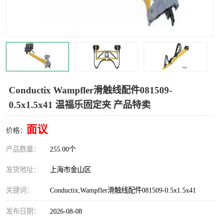
Magnetic制动器
STEARNS制动器
WAMPFLER滑触线
BOSTON
WICHITA
Cleveland 张力控制器
DART调速器
KB Electronics调速器
Conductix Wampfler滑触线配件081509-
0.5x1.5x41 温福乐固定夹 产品特卖
MYCOM步进电机
MINARIK减速机
面议
Warner Linear
DART计数器
价格：
产品数量：
255.00个
发货地址：
上海市金山区
关键词：
Conductix,Wampfler滑触线配件081509-0.5x1.5x41
发布日期：
2026-08-08