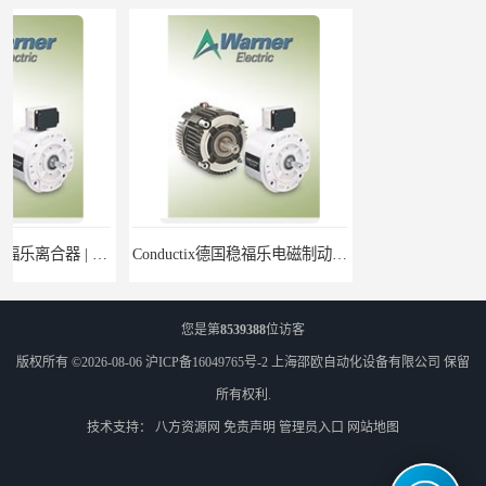
Conductix德国稳福乐电磁制动器 | Conductix德国稳福乐廉价特卖
德国稳福乐Conductix抱闸 | 德国稳福乐Conductix廉价特供
您是第
8539388
位访客
版权所有 ©2026-08-06
沪ICP备16049765号-2
上海邵欧自动化设备有限公司
保留
所有权利.
技术支持：
八方资源网
免责声明
管理员入口
网站地图