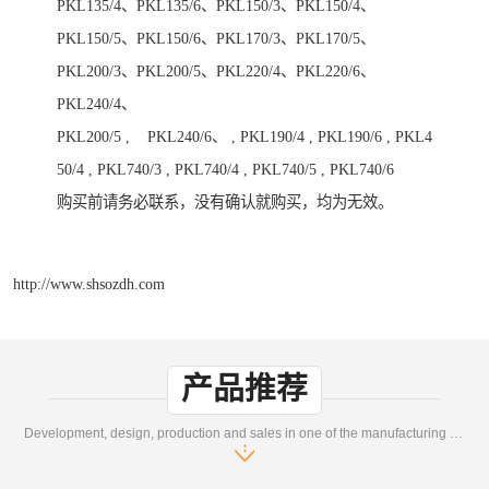
PKL135/4、PKL135/6、PKL150/3、PKL150/4、
PKL150/5、PKL150/6、PKL170/3、PKL170/5、
PKL200/3、PKL200/5、PKL220/4、PKL220/6、
PKL240/4、
PKL200/5 , PKL240/6、 , PKL190/4 , PKL190/6 , PKL4
50/4 , PKL740/3 , PKL740/4 , PKL740/5 , PKL740/6
购买前请务必联系，没有确认就购买，均为无效。
http://www.shsozdh.com
产品推荐
Development, design, production and sales in one of the manufacturing enterprises