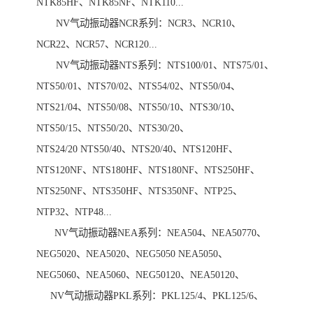
NTK85HF、NTK85NF、NTK110...
NV气动振动器NCR系列：NCR3、NCR10、
NCR22、NCR57、NCR120...
NV气动振动器NTS系列：NTS100/01、NTS75/01、
NTS50/01、NTS70/02、NTS54/02、NTS50/04、
NTS21/04、NTS50/08、NTS50/10、NTS30/10、
NTS50/15、NTS50/20、NTS30/20、
NTS24/20 NTS50/40、NTS20/40、NTS120HF、
NTS120NF、NTS180HF、NTS180NF、NTS250HF、
NTS250NF、NTS350HF、NTS350NF、NTP25、
NTP32、NTP48...
NV气动振动器NEA系列：NEA504、NEA50770、
NEG5020、NEA5020、NEG5050 NEA5050、
NEG5060、NEA5060、NEG50120、NEA50120、
NV气动振动器PKL系列：PKL125/4、PKL125/6、