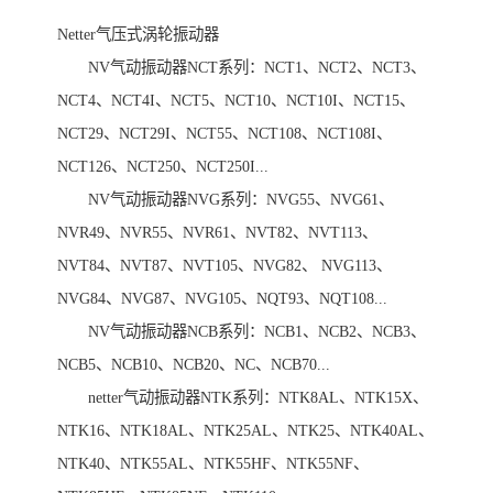
Netter气压式涡轮振动器
NV气动振动器NCT系列：NCT1、NCT2、NCT3、
NCT4、NCT4I、NCT5、NCT10、NCT10I、NCT15、
NCT29、NCT29I、NCT55、NCT108、NCT108I、
NCT126、NCT250、NCT250I...
NV气动振动器NVG系列：NVG55、NVG61、
NVR49、NVR55、NVR61、NVT82、NVT113、
NVT84、NVT87、NVT105、NVG82、 NVG113、
NVG84、NVG87、NVG105、NQT93、NQT108...
NV气动振动器NCB系列：NCB1、NCB2、NCB3、
NCB5、NCB10、NCB20、NC、NCB70...
netter气动振动器NTK系列：NTK8AL、NTK15X、
NTK16、NTK18AL、NTK25AL、NTK25、NTK40AL、
NTK40、NTK55AL、NTK55HF、NTK55NF、