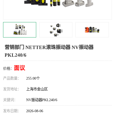
Magnetic制动器
STEARNS制动器
WAMPFLER滑触线
BOSTON
WICHITA
Cleveland 张力控制器
DART调速器
KB Electronics调速器
营销部门 NETTER滚珠振动器 NV振动器
PKL240/6
MYCOM步进电机
MINARIK减速机
面议
Warner Linear
DART计数器
价格：
产品数量：
255.00个
发货地址：
上海市金山区
关键词：
NV振动器PKL240/6
发布日期：
2026-08-06