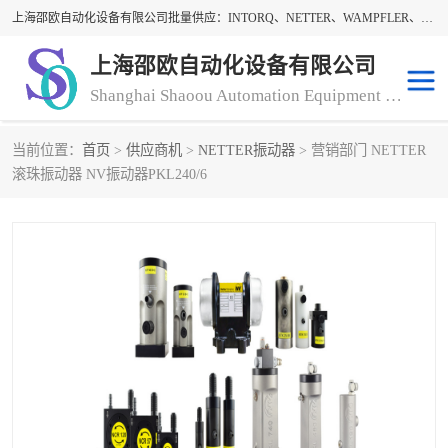
上海邵欧自动化设备有限公司批量供应：INTORQ、NETTER、WAMPFLER、WARNER、WICHITA、三菱离合器、warner离合器、NETTER振动器、WAMPFLER滑触线。上海邵欧自动化设备有限公司提供创新技术与产品解决方案，让客户享有高性价比，优质的产品和服务，我们坚持以持续技术和服务创新为客户不断创造价值。欢迎来电咨询！
上海邵欧自动化设备有限公司
Shanghai Shaoou Automation Equipment Co., Ltd
当前位置：
首页
>
供应商机
>
NETTER振动器
> 营销部门 NETTER
warner离合器
LENZE
滚珠振动器 NV振动器PKL240/6
NETTER振动器
minarik
INTORQ
三菱离合器
BISON GEAR
DAYTON
LEESON ELECTRIC
carlson制动器
MACH III离合器
CLEVELAND