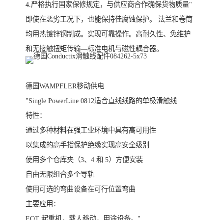
4.严格执行国家保修规定，与供应商合作确保货物质量"
即使在恶劣工况下，也能保持佳腐蚀保护。 法兰和卷筒
均用热镀锌钢制成。实现可靠操作。高耐久性、免维护
和无接触扭矩传输—标准电机与磁性耦合器。
德国WAMPFLER移动供电
"Single PowerLine 0812适合直线线路的单极滑触线
特性：
通过多种材料在强工业环境中具有高可用性
以集成的高手指保护绝缘实现高安全级别
使用多个仓库夹（3、4 和 5）方便安装
自由无限组合多个导轨
使用可选的弯曲设备在可行位置弯曲
主要应用：
EOT 起重机，载人移动，用途设备。"