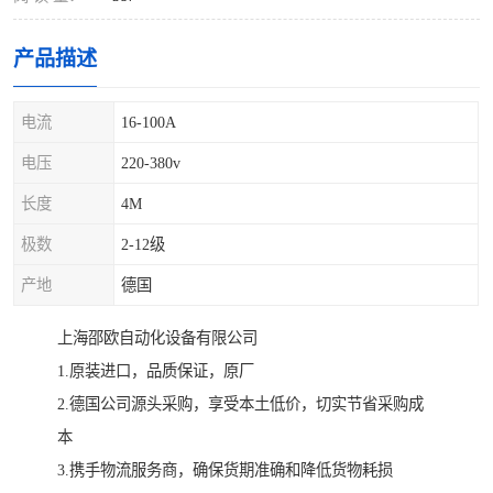
产品描述
电流
16-100A
电压
220-380v
长度
4M
极数
2-12级
产地
德国
上海邵欧自动化设备有限公司
1.原装进口，品质保证，原厂
2.德国公司源头采购，享受本土低价，切实节省采购成
本
3.携手物流服务商，确保货期准确和降低货物耗损