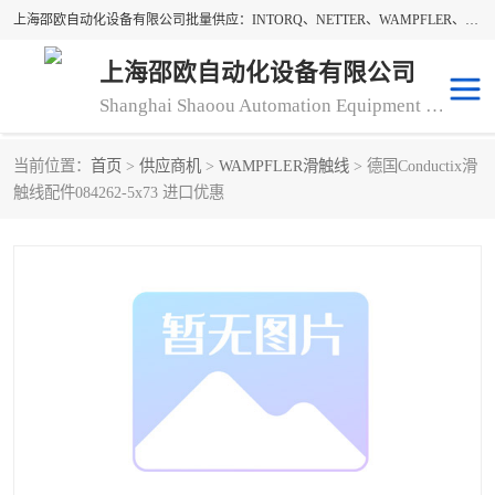
上海邵欧自动化设备有限公司批量供应：INTORQ、NETTER、WAMPFLER、WARNER、WICHITA、三菱离合器、warner离合器、NETTER振动器、WAMPFLER滑触线。上海邵欧自动化设备有限公司提供创新技术与产品解决方案，让客户享有高性价比，优质的产品和服务，我们坚持以持续技术和服务创新为客户不断创造价值。欢迎来电咨询！
上海邵欧自动化设备有限公司
Shanghai Shaoou Automation Equipment Co., Ltd
当前位置：
首页
>
供应商机
>
WAMPFLER滑触线
> 德国Conductix滑
warner离合器
LENZE
触线配件084262-5x73 进口优惠
NETTER振动器
minarik
INTORQ
三菱离合器
BISON GEAR
DAYTON
LEESON ELECTRIC
carlson制动器
MACH III离合器
CLEVELAND