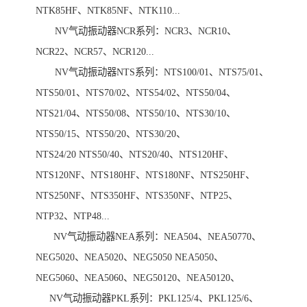
NTK85HF、NTK85NF、NTK110...
NV气动振动器NCR系列：NCR3、NCR10、
NCR22、NCR57、NCR120...
NV气动振动器NTS系列：NTS100/01、NTS75/01、
NTS50/01、NTS70/02、NTS54/02、NTS50/04、
NTS21/04、NTS50/08、NTS50/10、NTS30/10、
NTS50/15、NTS50/20、NTS30/20、
NTS24/20 NTS50/40、NTS20/40、NTS120HF、
NTS120NF、NTS180HF、NTS180NF、NTS250HF、
NTS250NF、NTS350HF、NTS350NF、NTP25、
NTP32、NTP48...
NV气动振动器NEA系列：NEA504、NEA50770、
NEG5020、NEA5020、NEG5050 NEA5050、
NEG5060、NEA5060、NEG50120、NEA50120、
NV气动振动器PKL系列：PKL125/4、PKL125/6、