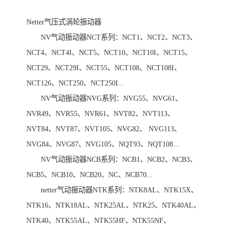
Netter气压式涡轮振动器
NV气动振动器NCT系列：NCT1、NCT2、NCT3、
NCT4、NCT4I、NCT5、NCT10、NCT10I、NCT15、
NCT29、NCT29I、NCT55、NCT108、NCT108I、
NCT126、NCT250、NCT250I...
NV气动振动器NVG系列：NVG55、NVG61、
NVR49、NVR55、NVR61、NVT82、NVT113、
NVT84、NVT87、NVT105、NVG82、 NVG113、
NVG84、NVG87、NVG105、NQT93、NQT108...
NV气动振动器NCB系列：NCB1、NCB2、NCB3、
NCB5、NCB10、NCB20、NC、NCB70...
netter气动振动器NTK系列：NTK8AL、NTK15X、
NTK16、NTK18AL、NTK25AL、NTK25、NTK40AL、
NTK40、NTK55AL、NTK55HF、NTK55NF、