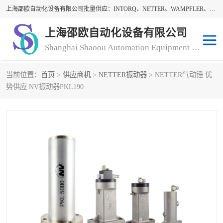
上海邵欧自动化设备有限公司批量供应：INTORQ、NETTER、WAMPFLER、WARNER、WICHITA、三菱离合器、warner离合器、NETTER振动器、WAMPFLER滑触线。上海邵欧自动化设备有限公司提供创新技术与产品解决方案，让客户享有高性价比，优质的产品和服务，我们坚持以持续技术和服务创新为客户不断创造价值。欢迎来电咨询！
上海邵欧自动化设备有限公司
Shanghai Shaoou Automation Equipment Co., Ltd
当前位置：
首页
>
供应商机
>
NETTER振动器
> NETTER气动锤 优
warner离合器
LENZE
势供应 NV振动器PKL190
NETTER振动器
minarik
INTORQ
三菱离合器
BISON GEAR
DAYTON
LEESON ELECTRIC
carlson制动器
MACH III离合器
CLEVELAND