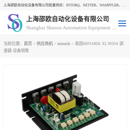
上海邵欧自动化设备有限公司批量供应：INTORQ、NETTER、WAMPFLER、WARNER、WICHITA、三菱离合器、warner离合器、NETTER振动器、WAMPFLER滑触线。上海邵欧自动化设备有限公司提供创新技术与产品解决方案，让客户享有高性价比，优质的产品和服务，我们坚持以持续技术和服务创新为客户不断创造价值。欢迎来电咨询！
上海邵欧自动化设备有限公司
Shanghai Shaoou Automation Equipment Co., Ltd
当前位置：
首页
>
供应商机
>
minarik
> 美国MINARIK XL3050A 调
warner离合器
LENZE
速器 设备销售
NETTER振动器
minarik
INTORQ
三菱离合器
BISON GEAR
DAYTON
LEESON ELECTRIC
carlson制动器
MACH III离合器
CLEVELAND