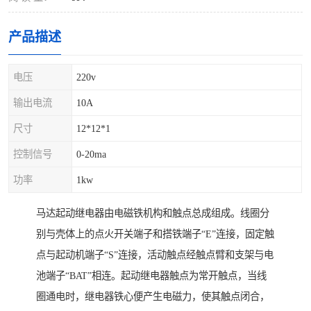
产品描述
电压
220v
输出电流
10A
尺寸
12*12*1
控制信号
0-20ma
功率
1kw
马达起动继电器由电磁铁机构和触点总成组成。线圈分
别与壳体上的点火开关端子和搭铁端子“E”连接，固定触
点与起动机端子“S”连接，活动触点经触点臂和支架与电
池端子“BAT”相连。起动继电器触点为常开触点，当线
圈通电时，继电器铁心便产生电磁力，使其触点闭合，