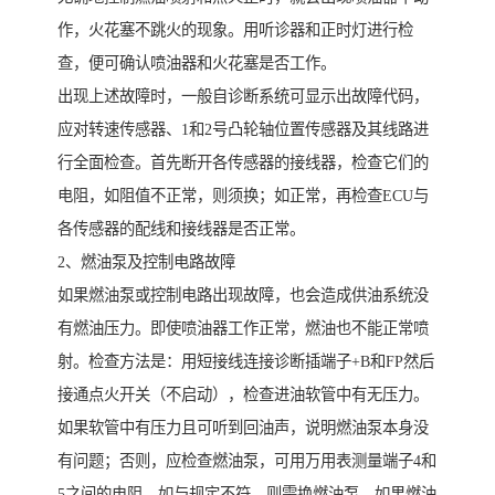
作，火花塞不跳火的现象。用听诊器和正时灯进行检
查，便可确认喷油器和火花塞是否工作。
出现上述故障时，一般自诊断系统可显示出故障代码，
应对转速传感器、1和2号凸轮轴位置传感器及其线路进
行全面检查。首先断开各传感器的接线器，检查它们的
电阻，如阻值不正常，则须换；如正常，再检查ECU与
各传感器的配线和接线器是否正常。
2、燃油泵及控制电路故障
如果燃油泵或控制电路出现故障，也会造成供油系统没
有燃油压力。即使喷油器工作正常，燃油也不能正常喷
射。检查方法是：用短接线连接诊断插端子+B和FP然后
接通点火开关（不启动），检查进油软管中有无压力。
如果软管中有压力且可听到回油声，说明燃油泵本身没
有问题；否则，应检查燃油泵，可用万用表测量端子4和
5之间的电阻，如与规定不符，则需换燃油泵。如果燃油