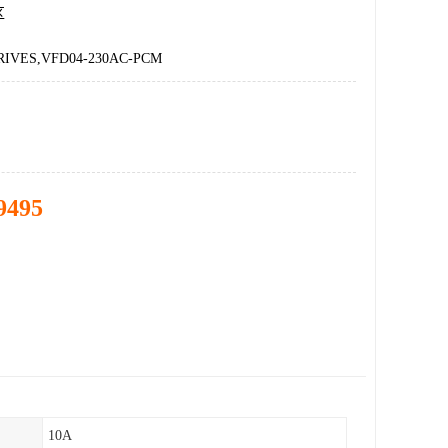
区
RIVES,VFD04-230AC-PCM
9495
10A