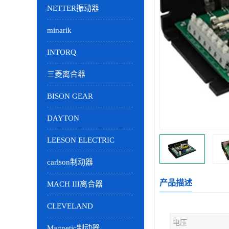
NETTER振动器
minarik
INTORQ
三菱离合器
BISON GEAR
DAYTON
LEESON ELECTRIC
carlson制动器
产品描述
MACH III离合器
CLEVELAND
电压
Magnetic制动器